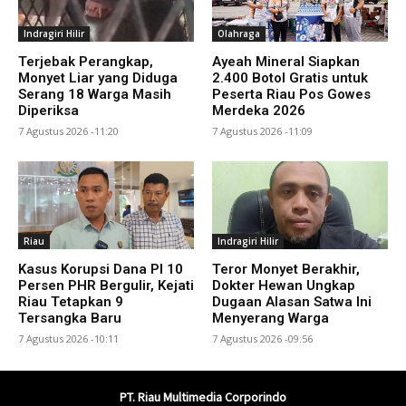
Indragiri Hilir
Olahraga
Terjebak Perangkap,
Ayeah Mineral Siapkan
Monyet Liar yang Diduga
2.400 Botol Gratis untuk
Serang 18 Warga Masih
Peserta Riau Pos Gowes
Diperiksa
Merdeka 2026
7 Agustus 2026 -11:20
7 Agustus 2026 -11:09
Riau
Indragiri Hilir
Kasus Korupsi Dana PI 10
Teror Monyet Berakhir,
Persen PHR Bergulir, Kejati
Dokter Hewan Ungkap
Riau Tetapkan 9
Dugaan Alasan Satwa Ini
Tersangka Baru
Menyerang Warga
7 Agustus 2026 -10:11
7 Agustus 2026 -09:56
PT. Riau Multimedia Corporindo