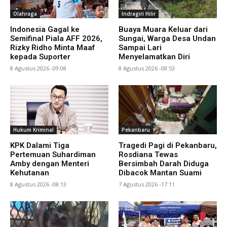
Olahraga
Indragiri Hilir
Indonesia Gagal ke
Buaya Muara Keluar dari
Semifinal Piala AFF 2026,
Sungai, Warga Desa Undan
Rizky Ridho Minta Maaf
Sampai Lari
kepada Suporter
Menyelamatkan Diri
8 Agustus 2026 -09:08
8 Agustus 2026 -08:53
Hukum Kriminal
Pekanbaru
KPK Dalami Tiga
Tragedi Pagi di Pekanbaru,
Pertemuan Suhardiman
Rosdiana Tewas
Amby dengan Menteri
Bersimbah Darah Diduga
Kehutanan
Dibacok Mantan Suami
8 Agustus 2026 -08:13
7 Agustus 2026 -17:11