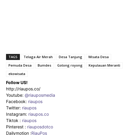
TAGS
Telaga Air Merah
Desa Tanjung
Wisata Desa
Pemuda Desa
Bumdes
Gotong royong
Kepulauan Meranti
ekowisata
Follow US!
http://riaupos.co/
Youtube:
@riauposmedia
Facebook:
riaupos
Twitter:
riaupos
Instagram:
riaupos.co
Tiktok :
riaupos
Pinterest :
riauposdotco
Dailymotion :
RiauPos