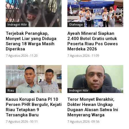
Indragiri Hilir
Olahraga
Terjebak Perangkap,
Ayeah Mineral Siapkan
Monyet Liar yang Diduga
2.400 Botol Gratis untuk
Serang 18 Warga Masih
Peserta Riau Pos Gowes
Diperiksa
Merdeka 2026
7 Agustus 2026 -11:20
7 Agustus 2026 -11:09
Riau
Indragiri Hilir
Kasus Korupsi Dana PI 10
Teror Monyet Berakhir,
Persen PHR Bergulir, Kejati
Dokter Hewan Ungkap
Riau Tetapkan 9
Dugaan Alasan Satwa Ini
Tersangka Baru
Menyerang Warga
7 Agustus 2026 -10:11
7 Agustus 2026 -09:56