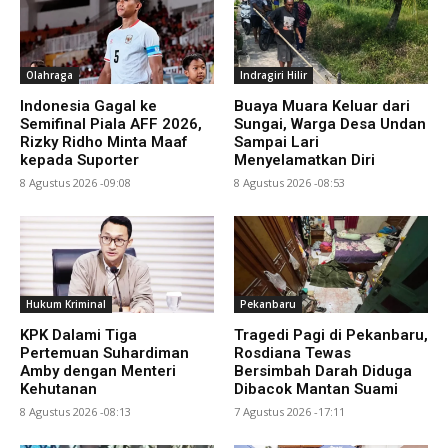
Olahraga
Indragiri Hilir
Indonesia Gagal ke
Buaya Muara Keluar dari
Semifinal Piala AFF 2026,
Sungai, Warga Desa Undan
Rizky Ridho Minta Maaf
Sampai Lari
kepada Suporter
Menyelamatkan Diri
8 Agustus 2026 -09:08
8 Agustus 2026 -08:53
Hukum Kriminal
Pekanbaru
KPK Dalami Tiga
Tragedi Pagi di Pekanbaru,
Pertemuan Suhardiman
Rosdiana Tewas
Amby dengan Menteri
Bersimbah Darah Diduga
Kehutanan
Dibacok Mantan Suami
8 Agustus 2026 -08:13
7 Agustus 2026 -17:11