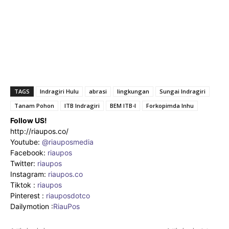
TAGS
Indragiri Hulu
abrasi
lingkungan
Sungai Indragiri
Tanam Pohon
ITB Indragiri
BEM ITB-I
Forkopimda Inhu
Follow US!
http://riaupos.co/
Youtube:
@riauposmedia
Facebook:
riaupos
Twitter:
riaupos
Instagram:
riaupos.co
Tiktok :
riaupos
Pinterest :
riauposdotco
Dailymotion :
RiauPos