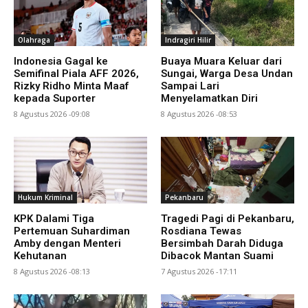
Olahraga
Indragiri Hilir
Indonesia Gagal ke
Buaya Muara Keluar dari
Semifinal Piala AFF 2026,
Sungai, Warga Desa Undan
Rizky Ridho Minta Maaf
Sampai Lari
kepada Suporter
Menyelamatkan Diri
8 Agustus 2026 -09:08
8 Agustus 2026 -08:53
Hukum Kriminal
Pekanbaru
KPK Dalami Tiga
Tragedi Pagi di Pekanbaru,
Pertemuan Suhardiman
Rosdiana Tewas
Amby dengan Menteri
Bersimbah Darah Diduga
Kehutanan
Dibacok Mantan Suami
8 Agustus 2026 -08:13
7 Agustus 2026 -17:11