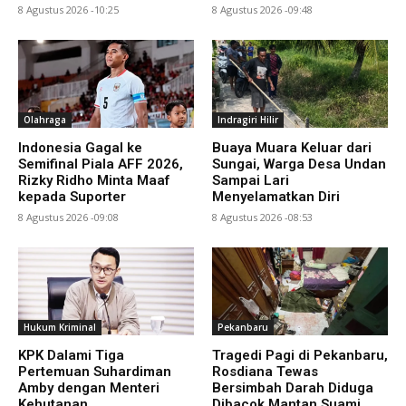
8 Agustus 2026 -10:25
8 Agustus 2026 -09:48
Olahraga
Indragiri Hilir
Indonesia Gagal ke
Buaya Muara Keluar dari
Semifinal Piala AFF 2026,
Sungai, Warga Desa Undan
Rizky Ridho Minta Maaf
Sampai Lari
kepada Suporter
Menyelamatkan Diri
8 Agustus 2026 -09:08
8 Agustus 2026 -08:53
Hukum Kriminal
Pekanbaru
KPK Dalami Tiga
Tragedi Pagi di Pekanbaru,
Pertemuan Suhardiman
Rosdiana Tewas
Amby dengan Menteri
Bersimbah Darah Diduga
Kehutanan
Dibacok Mantan Suami