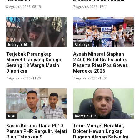
8 Agustus 2026 -08:13
7 Agustus 2026 -17:11
Indragiri Hilir
Olahraga
Terjebak Perangkap,
Ayeah Mineral Siapkan
Monyet Liar yang Diduga
2.400 Botol Gratis untuk
Serang 18 Warga Masih
Peserta Riau Pos Gowes
Diperiksa
Merdeka 2026
7 Agustus 2026 -11:20
7 Agustus 2026 -11:09
Riau
Indragiri Hilir
Kasus Korupsi Dana PI 10
Teror Monyet Berakhir,
Persen PHR Bergulir, Kejati
Dokter Hewan Ungkap
Riau Tetapkan 9
Dugaan Alasan Satwa Ini