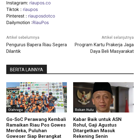
Instagram:
riaupos.co
Tiktok :
riaupos
Pinterest :
riauposdotco
Dailymotion :
RiauPos
Artikel sebelumnya
Artikel selanjutnya
Pengurus Bapera Riau Segera
Program Kartu Prakerja Jaga
Dilantik
Daya Beli Masyarakat
BERITA LAINNYA
Olahraga
Rokan Hulu
Go-SoC Perawang Kembali
Kabar Baik untuk ASN
Ramaikan Riau Pos Gowes
Rohul, Gaji Agustus
Merdeka, Puluhan
Ditargetkan Masuk
Goweser Siap Berangkat
Rekening Senin