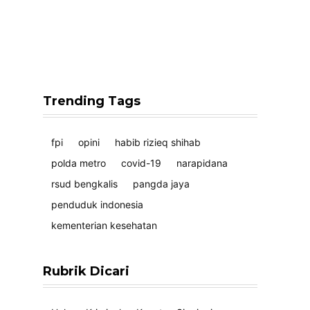
Trending Tags
fpi
opini
habib rizieq shihab
polda metro
covid-19
narapidana
rsud bengkalis
pangda jaya
penduduk indonesia
kementerian kesehatan
Rubrik Dicari