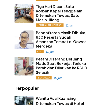
Tiga Hari Dicari, Satu
Korban Kapal Tenggelam
Ditemukan Tewas, Satu
Masih Hilang
11 jam
KEPULAUAN MERANTI
Pendaftaran Masih Dibuka,
830 Peserta Sudah
Amankan Tempat di Gowes
Merdeka
11 jam
RIAU
Petani Diserang Beruang
Madu Saat Bekerja, Terluka
Parah dan Dilarikan ke RSUD
Selasih
15 jam
PELALAWAN
Terpopuler
Wanita Asal Kuansing
Ditemukan Tewas di Hotel