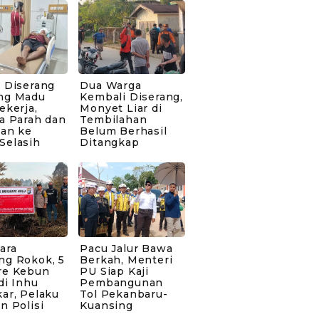
 Diserang
Dua Warga
ng Madu
Kembali Diserang,
ekerja,
Monyet Liar di
a Parah dan
Tembilahan
kan ke
Belum Berhasil
Selasih
Ditangkap
ara
Pacu Jalur Bawa
ng Rokok, 5
Berkah, Menteri
re Kebun
PU Siap Kaji
di Inhu
Pembangunan
ar, Pelaku
Tol Pekanbaru-
n Polisi
Kuansing