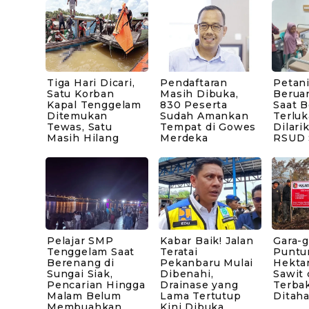
Tiga Hari Dicari,
Pendaftaran
Petani
Satu Korban
Masih Dibuka,
Berua
Kapal Tenggelam
830 Peserta
Saat B
Ditemukan
Sudah Amankan
Terluk
Tewas, Satu
Tempat di Gowes
Dilari
Masih Hilang
Merdeka
RSUD 
Pelajar SMP
Kabar Baik! Jalan
Gara-g
Tenggelam Saat
Teratai
Puntu
Berenang di
Pekanbaru Mulai
Hekta
Sungai Siak,
Dibenahi,
Sawit 
Pencarian Hingga
Drainase yang
Terbak
Malam Belum
Lama Tertutup
Ditaha
Membuahkan
Kini Dibuka