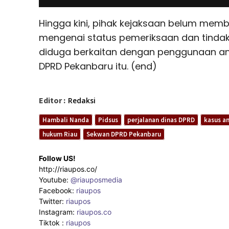
Hingga kini, pihak kejaksaan belum memb
mengenai status pemeriksaan dan tindak 
diduga berkaitan dengan penggunaan an
DPRD Pekanbaru itu. (end)
Editor :
Redaksi
Hambali Nanda
Pidsus
perjalanan dinas DPRD
kasus a
hukum Riau
Sekwan DPRD Pekanbaru
Follow US!
http://riaupos.co/
Youtube:
@riauposmedia
Facebook:
riaupos
Twitter:
riaupos
Instagram:
riaupos.co
Tiktok :
riaupos