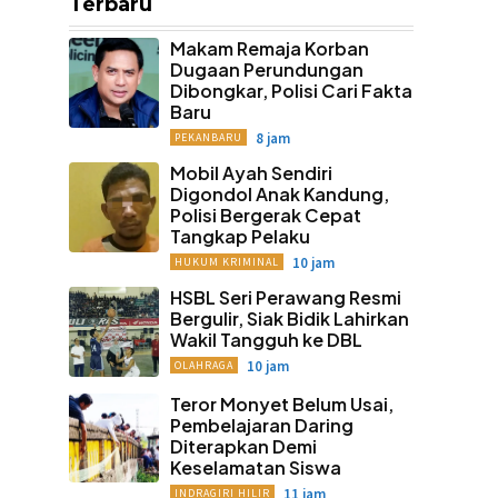
Terbaru
Makam Remaja Korban
Dugaan Perundungan
Dibongkar, Polisi Cari Fakta
Baru
8 jam
PEKANBARU
Mobil Ayah Sendiri
Digondol Anak Kandung,
Polisi Bergerak Cepat
Tangkap Pelaku
10 jam
HUKUM KRIMINAL
HSBL Seri Perawang Resmi
Bergulir, Siak Bidik Lahirkan
Wakil Tangguh ke DBL
10 jam
OLAHRAGA
Teror Monyet Belum Usai,
Pembelajaran Daring
Diterapkan Demi
Keselamatan Siswa
11 jam
INDRAGIRI HILIR