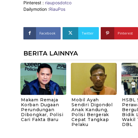
Pinterest :
riauposdotco
Dailymotion :
RiauPos
Facebook
Twitter
Pinterest
BERITA LAINNYA
Makam Remaja
Mobil Ayah
HSBL 
Korban Dugaan
Sendiri Digondol
Peraw
Perundungan
Anak Kandung,
Bergul
Dibongkar, Polisi
Polisi Bergerak
Bidik 
Cari Fakta Baru
Cepat Tangkap
Wakil
Pelaku
DBL