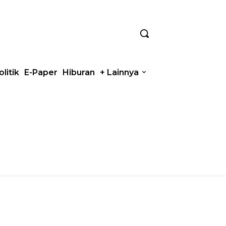
olitik
E-Paper
Hiburan
+ Lainnya