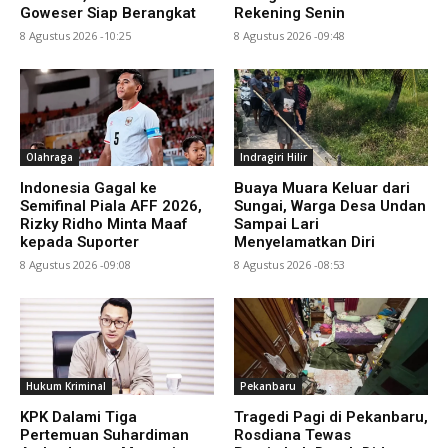
Goweser Siap Berangkat
Rekening Senin
8 Agustus 2026 -10:25
8 Agustus 2026 -09:48
Olahraga
Indragiri Hilir
Indonesia Gagal ke
Buaya Muara Keluar dari
Semifinal Piala AFF 2026,
Sungai, Warga Desa Undan
Rizky Ridho Minta Maaf
Sampai Lari
kepada Suporter
Menyelamatkan Diri
8 Agustus 2026 -09:08
8 Agustus 2026 -08:53
Hukum Kriminal
Pekanbaru
KPK Dalami Tiga
Tragedi Pagi di Pekanbaru,
Pertemuan Suhardiman
Rosdiana Tewas