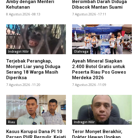
Amby dengan Menteri
Bersimbah Darah Diduga
Kehutanan
Dibacok Mantan Suami
8 Agustus 2026 -08:13
7 Agustus 2026 -17:11
Indragiri Hilir
Olahraga
Terjebak Perangkap,
Ayeah Mineral Siapkan
Monyet Liar yang Diduga
2.400 Botol Gratis untuk
Serang 18 Warga Masih
Peserta Riau Pos Gowes
Diperiksa
Merdeka 2026
7 Agustus 2026 -11:20
7 Agustus 2026 -11:09
Riau
Indragiri Hilir
Kasus Korupsi Dana PI 10
Teror Monyet Berakhir,
Persen PHR Bergulir, Kejati
Dokter Hewan Ungkap