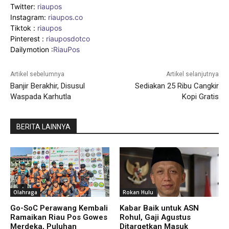
Twitter:
riaupos
Instagram:
riaupos.co
Tiktok :
riaupos
Pinterest :
riauposdotco
Dailymotion :
RiauPos
Artikel sebelumnya
Artikel selanjutnya
Banjir Berakhir, Disusul
Sediakan 25 Ribu Cangkir
Waspada Karhutla
Kopi Gratis
BERITA LAINNYA
Olahraga
Rokan Hulu
Go-SoC Perawang Kembali
Kabar Baik untuk ASN
Ramaikan Riau Pos Gowes
Rohul, Gaji Agustus
Merdeka, Puluhan
Ditargetkan Masuk