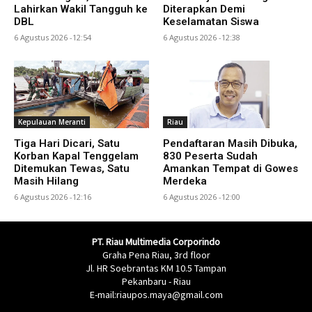
Lahirkan Wakil Tangguh ke
Diterapkan Demi
DBL
Keselamatan Siswa
6 Agustus 2026 -12:54
6 Agustus 2026 -12:38
Kepulauan Meranti
Riau
Tiga Hari Dicari, Satu
Pendaftaran Masih Dibuka,
Korban Kapal Tenggelam
830 Peserta Sudah
Ditemukan Tewas, Satu
Amankan Tempat di Gowes
Masih Hilang
Merdeka
6 Agustus 2026 -12:16
6 Agustus 2026 -12:00
PT. Riau Multimedia Corporindo
Graha Pena Riau, 3rd floor
Jl. HR Soebrantas KM 10.5 Tampan
Pekanbaru - Riau
E-mail:riaupos.maya@gmail.com