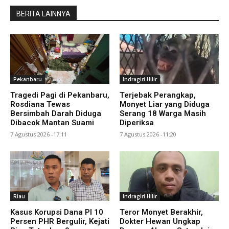
BERITA LAINNYA
Pekanbaru
Indragiri Hilir
Tragedi Pagi di Pekanbaru,
Terjebak Perangkap,
Rosdiana Tewas
Monyet Liar yang Diduga
Bersimbah Darah Diduga
Serang 18 Warga Masih
Dibacok Mantan Suami
Diperiksa
7 Agustus 2026 -17:11
7 Agustus 2026 -11:20
Riau
Indragiri Hilir
Kasus Korupsi Dana PI 10
Teror Monyet Berakhir,
Persen PHR Bergulir, Kejati
Dokter Hewan Ungkap