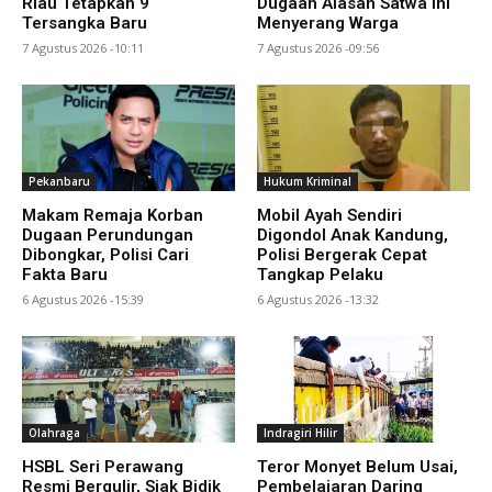
Riau Tetapkan 9
Dugaan Alasan Satwa Ini
Tersangka Baru
Menyerang Warga
7 Agustus 2026 -10:11
7 Agustus 2026 -09:56
Pekanbaru
Hukum Kriminal
Makam Remaja Korban
Mobil Ayah Sendiri
Dugaan Perundungan
Digondol Anak Kandung,
Dibongkar, Polisi Cari
Polisi Bergerak Cepat
Fakta Baru
Tangkap Pelaku
6 Agustus 2026 -15:39
6 Agustus 2026 -13:32
Olahraga
Indragiri Hilir
HSBL Seri Perawang
Teror Monyet Belum Usai,
Resmi Bergulir, Siak Bidik
Pembelajaran Daring