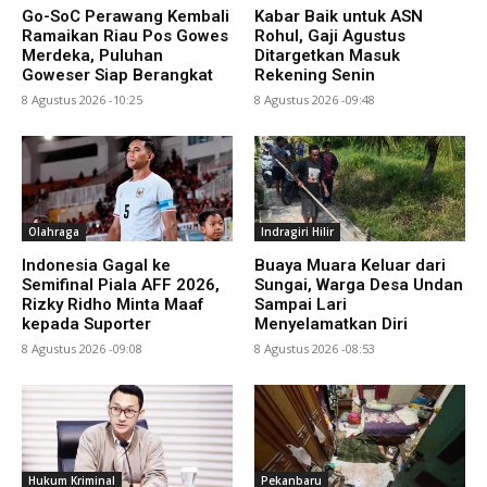
Go-SoC Perawang Kembali
Kabar Baik untuk ASN
Ramaikan Riau Pos Gowes
Rohul, Gaji Agustus
Merdeka, Puluhan
Ditargetkan Masuk
Goweser Siap Berangkat
Rekening Senin
8 Agustus 2026 -10:25
8 Agustus 2026 -09:48
Olahraga
Indragiri Hilir
Indonesia Gagal ke
Buaya Muara Keluar dari
Semifinal Piala AFF 2026,
Sungai, Warga Desa Undan
Rizky Ridho Minta Maaf
Sampai Lari
kepada Suporter
Menyelamatkan Diri
8 Agustus 2026 -09:08
8 Agustus 2026 -08:53
Hukum Kriminal
Pekanbaru