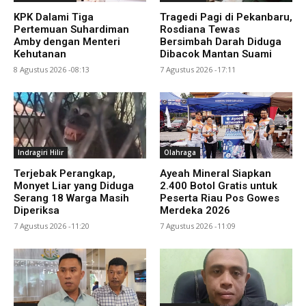
KPK Dalami Tiga
Tragedi Pagi di Pekanbaru,
Pertemuan Suhardiman
Rosdiana Tewas
Amby dengan Menteri
Bersimbah Darah Diduga
Kehutanan
Dibacok Mantan Suami
8 Agustus 2026 -08:13
7 Agustus 2026 -17:11
Indragiri Hilir
Olahraga
Terjebak Perangkap,
Ayeah Mineral Siapkan
Monyet Liar yang Diduga
2.400 Botol Gratis untuk
Serang 18 Warga Masih
Peserta Riau Pos Gowes
Diperiksa
Merdeka 2026
7 Agustus 2026 -11:20
7 Agustus 2026 -11:09