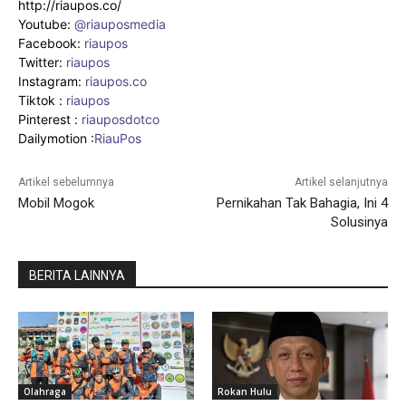
http://riaupos.co/
Youtube:
@riauposmedia
Facebook:
riaupos
Twitter:
riaupos
Instagram:
riaupos.co
Tiktok :
riaupos
Pinterest :
riauposdotco
Dailymotion :
RiauPos
Artikel sebelumnya
Artikel selanjutnya
Mobil Mogok
Pernikahan Tak Bahagia, Ini 4
Solusinya
BERITA LAINNYA
Olahraga
Rokan Hulu