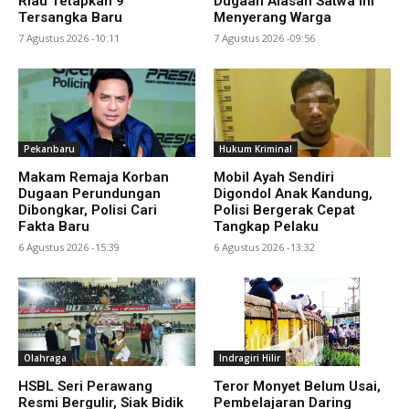
Riau Tetapkan 9
Dugaan Alasan Satwa Ini
Tersangka Baru
Menyerang Warga
7 Agustus 2026 -10:11
7 Agustus 2026 -09:56
Pekanbaru
Hukum Kriminal
Makam Remaja Korban
Mobil Ayah Sendiri
Dugaan Perundungan
Digondol Anak Kandung,
Dibongkar, Polisi Cari
Polisi Bergerak Cepat
Fakta Baru
Tangkap Pelaku
6 Agustus 2026 -15:39
6 Agustus 2026 -13:32
Olahraga
Indragiri Hilir
HSBL Seri Perawang
Teror Monyet Belum Usai,
Resmi Bergulir, Siak Bidik
Pembelajaran Daring