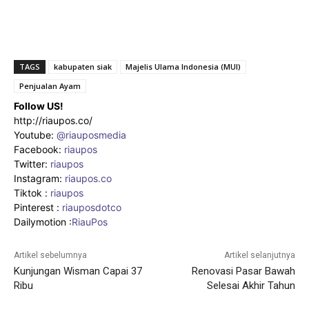
TAGS
kabupaten siak
Majelis Ulama Indonesia (MUI)
Penjualan Ayam
Follow US!
http://riaupos.co/
Youtube:
@riauposmedia
Facebook:
riaupos
Twitter:
riaupos
Instagram:
riaupos.co
Tiktok :
riaupos
Pinterest :
riauposdotco
Dailymotion :
RiauPos
Artikel sebelumnya
Artikel selanjutnya
Kunjungan Wisman Capai 37
Renovasi Pasar Bawah
Ribu
Selesai Akhir Tahun