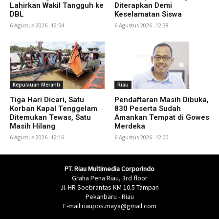
Lahirkan Wakil Tangguh ke
Diterapkan Demi
DBL
Keselamatan Siswa
6 Agustus 2026 -12:54
6 Agustus 2026 -12:38
Kepulauan Meranti
Riau
Tiga Hari Dicari, Satu
Pendaftaran Masih Dibuka,
Korban Kapal Tenggelam
830 Peserta Sudah
Ditemukan Tewas, Satu
Amankan Tempat di Gowes
Masih Hilang
Merdeka
6 Agustus 2026 -12:16
6 Agustus 2026 -12:00
PT. Riau Multimedia Corporindo
Graha Pena Riau, 3rd floor
Jl. HR Soebrantas KM 10.5 Tampan
Pekanbaru - Riau
E-mail:riaupos.maya@gmail.com