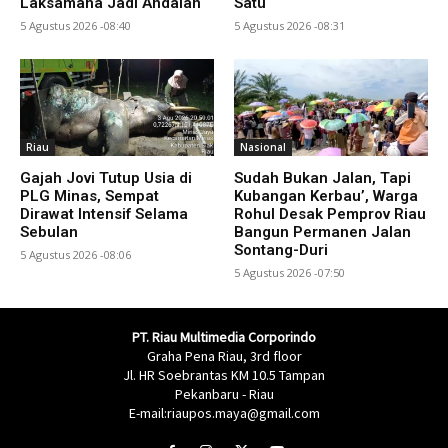
Laksamana Jadi Andalan
Satu
5 Agustus 2026 -08:40
5 Agustus 2026 -08:31
Riau
Nasional
Gajah Jovi Tutup Usia di
Sudah Bukan Jalan, Tapi
PLG Minas, Sempat
Kubangan Kerbau’, Warga
Dirawat Intensif Selama
Rohul Desak Pemprov Riau
Sebulan
Bangun Permanen Jalan
Sontang-Duri
5 Agustus 2026 -08:06
5 Agustus 2026 -07:50
PT. Riau Multimedia Corporindo
Graha Pena Riau, 3rd floor
Jl. HR Soebrantas KM 10.5 Tampan
Pekanbaru - Riau
E-mail:riaupos.maya@gmail.com