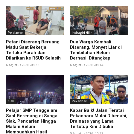
Pelalawan
Indragiri Hilir
Petani Diserang Beruang
Dua Warga Kembali
Madu Saat Bekerja,
Diserang, Monyet Liar di
Terluka Parah dan
Tembilahan Belum
Dilarikan ke RSUD Selasih
Berhasil Ditangkap
6 Agustus 2026 -08:35
6 Agustus 2026 -08:14
Siak
Pekanbaru
Pelajar SMP Tenggelam
Kabar Baik! Jalan Teratai
Saat Berenang di Sungai
Pekanbaru Mulai Dibenahi,
Siak, Pencarian Hingga
Drainase yang Lama
Malam Belum
Tertutup Kini Dibuka
Membuahkan Hasil
5 Agustus 2026 -10:37