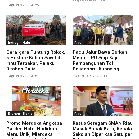
6 Agustus 2026 -07:53
Indragiri Hulu
Riau
Gara-gara Puntung Rokok,
Pacu Jalur Bawa Berkah,
5 Hektare Kebun Sawit di
Menteri PU Siap Kaji
Inhu Terbakar, Pelaku
Pembangunan Tol
Ditahan Polisi
Pekanbaru-Kuansing
5 Agustus 2026 -09:31
5 Agustus 2026 -09:19
Ekonomi Bisnis
Riau
Promo Merdeka Angkasa
Kasus Seragam SMAN Riau
Garden Hotel Hadirkan
Masuk Babak Baru, Kepala
Menu Unik, Mierdeka
Sekolah Diperiksa Satu per