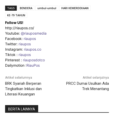
TAGS
BENDERA
umbul-umbul
HARI KEMERDEKAAN
KE-79 TAHUN
Follow US!
http://riaupos.co/
Youtube:
@riauposmedia
Facebook:
riaupos
Twitter:
riaupos
Instagram:
riaupos.co
Tiktok :
riaupos
Pinterest :
riauposdotco
Dailymotion :
RiauPos
Artikel sebelumnya
Artikel selanjutnya
BRK Syariah Berperan
PRCC Dumai Usulkan Ada
Tingkatkan Inklusi dan
Trek Menantang
Literasi Keuangan
BERITA LAINNYA