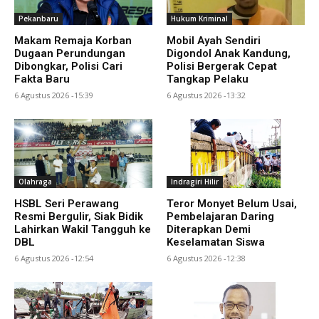
Pekanbaru
Hukum Kriminal
Makam Remaja Korban
Mobil Ayah Sendiri
Dugaan Perundungan
Digondol Anak Kandung,
Dibongkar, Polisi Cari
Polisi Bergerak Cepat
Fakta Baru
Tangkap Pelaku
6 Agustus 2026 -15:39
6 Agustus 2026 -13:32
Olahraga
Indragiri Hilir
HSBL Seri Perawang
Teror Monyet Belum Usai,
Resmi Bergulir, Siak Bidik
Pembelajaran Daring
Lahirkan Wakil Tangguh ke
Diterapkan Demi
DBL
Keselamatan Siswa
6 Agustus 2026 -12:54
6 Agustus 2026 -12:38