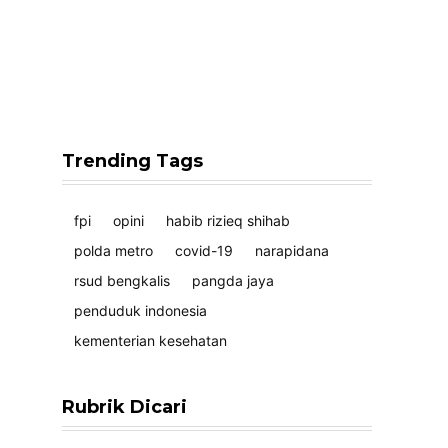
Trending Tags
fpi
opini
habib rizieq shihab
polda metro
covid-19
narapidana
rsud bengkalis
pangda jaya
penduduk indonesia
kementerian kesehatan
Rubrik Dicari