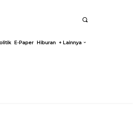
olitik
E-Paper
Hiburan
+ Lainnya