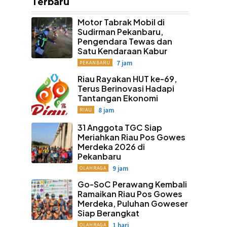
Terbaru
Motor Tabrak Mobil di
Sudirman Pekanbaru,
Pengendara Tewas dan
Satu Kendaraan Kabur
7 jam
PEKANBARU
Riau Rayakan HUT ke-69,
Terus Berinovasi Hadapi
Tantangan Ekonomi
8 jam
RIAU
31 Anggota TGC Siap
Meriahkan Riau Pos Gowes
Merdeka 2026 di
Pekanbaru
9 jam
OLAHRAGA
Go-SoC Perawang Kembali
Ramaikan Riau Pos Gowes
Merdeka, Puluhan Goweser
Siap Berangkat
1 hari
OLAHRAGA