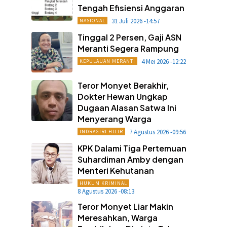
Tengah Efisiensi Anggaran
31 Juli 2026 -14:57
NASIONAL
Tinggal 2 Persen, Gaji ASN
Meranti Segera Rampung
4 Mei 2026 -12:22
KEPULAUAN MERANTI
Teror Monyet Berakhir,
Dokter Hewan Ungkap
Dugaan Alasan Satwa Ini
Menyerang Warga
7 Agustus 2026 -09:56
INDRAGIRI HILIR
KPK Dalami Tiga Pertemuan
Suhardiman Amby dengan
Menteri Kehutanan
HUKUM KRIMINAL
8 Agustus 2026 -08:13
Teror Monyet Liar Makin
Meresahkan, Warga