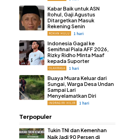
Kabar Baik untuk ASN
Rohul, Gaji Agustus
Ditargetkan Masuk
Rekening Senin
1 hari
ROKAN HULU
Indonesia Gagal ke
Semifinal Piala AFF 2026,
Rizky Ridho Minta Maaf
kepada Suporter
1 hari
OLAHRAGA
Buaya Muara Keluar dari
Sungai, Warga Desa Undan
Sampai Lari
Menyelamatkan Diri
1 hari
INDRAGIRI HILIR
Terpopuler
Tukin TNI dan Kemenhan
Naik Jadi 90 Persen di