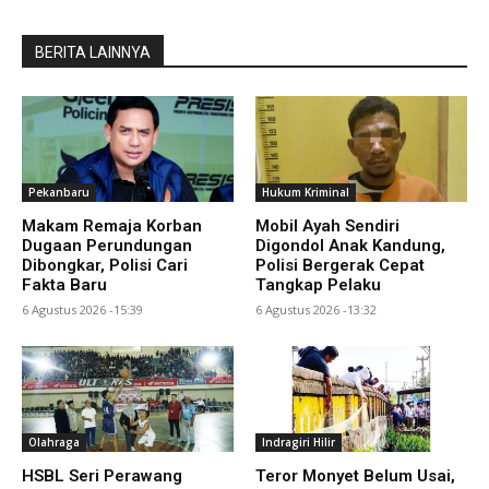
BERITA LAINNYA
Pekanbaru
Hukum Kriminal
Makam Remaja Korban
Mobil Ayah Sendiri
Dugaan Perundungan
Digondol Anak Kandung,
Dibongkar, Polisi Cari
Polisi Bergerak Cepat
Fakta Baru
Tangkap Pelaku
6 Agustus 2026 -15:39
6 Agustus 2026 -13:32
Olahraga
Indragiri Hilir
HSBL Seri Perawang
Teror Monyet Belum Usai,