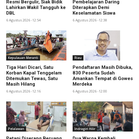
Resmi Bergulir, Siak Bidik
Pembelajaran Daring
Lahirkan Wakil Tangguh ke
Diterapkan Demi
DBL
Keselamatan Siswa
6 Agustus 2026 -12:54
6 Agustus 2026 -12:38
Kepulauan Meranti
Riau
Tiga Hari Dicari, Satu
Pendaftaran Masih Dibuka,
Korban Kapal Tenggelam
830 Peserta Sudah
Ditemukan Tewas, Satu
Amankan Tempat di Gowes
Masih Hilang
Merdeka
6 Agustus 2026 -12:16
6 Agustus 2026 -12:00
Pelalawan
Indragiri Hilir
Petani Diserang Beruang
Dua Warga Kembali