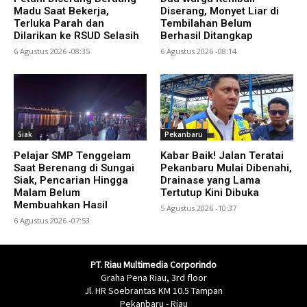
Madu Saat Bekerja,
Diserang, Monyet Liar di
Terluka Parah dan
Tembilahan Belum
Dilarikan ke RSUD Selasih
Berhasil Ditangkap
6 Agustus 2026 -08:35
6 Agustus 2026 -08:14
Siak
Pekanbaru
Pelajar SMP Tenggelam
Kabar Baik! Jalan Teratai
Saat Berenang di Sungai
Pekanbaru Mulai Dibenahi,
Siak, Pencarian Hingga
Drainase yang Lama
Malam Belum
Tertutup Kini Dibuka
Membuahkan Hasil
5 Agustus 2026 -10:37
6 Agustus 2026 -07:53
PT. Riau Multimedia Corporindo
Graha Pena Riau, 3rd floor
Jl. HR Soebrantas KM 10.5 Tampan
Pekanbaru - Riau