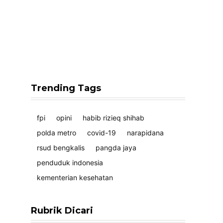
Trending Tags
fpi
opini
habib rizieq shihab
polda metro
covid-19
narapidana
rsud bengkalis
pangda jaya
penduduk indonesia
kementerian kesehatan
Rubrik Dicari