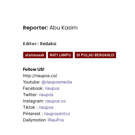
Reporter:
Abu Kasim
Editor :
Redaksi
alamaaaak
MATI LAMPU
DI PUL;AU BENGKALIS
Follow US!
http://riaupos.co/
Youtube:
@riauposmedia
Facebook:
riaupos
Twitter:
riaupos
Instagram:
riaupos.co
Tiktok :
riaupos
Pinterest :
riauposdotco
Dailymotion :
RiauPos