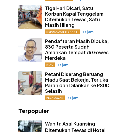
Tiga Hari Dicari, Satu
Korban Kapal Tenggelam
Ditemukan Tewas, Satu
Masih Hilang
17 jam
KEPULAUAN MERANTI
Pendaftaran Masih Dibuka,
830 Peserta Sudah
Amankan Tempat di Gowes
Merdeka
17 jam
RIAU
Petani Diserang Beruang
Madu Saat Bekerja, Terluka
Parah dan Dilarikan ke RSUD
Selasih
21 jam
PELALAWAN
Terpopuler
Wanita Asal Kuansing
Ditemukan Tewas di Hotel