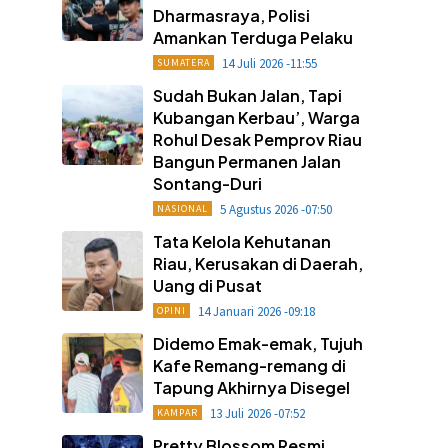
Dharmasraya, Polisi
Amankan Terduga Pelaku
14 Juli 2026 -11:55
SUMATERA
Sudah Bukan Jalan, Tapi
Kubangan Kerbau’, Warga
Rohul Desak Pemprov Riau
Bangun Permanen Jalan
Sontang-Duri
5 Agustus 2026 -07:50
NASIONAL
Tata Kelola Kehutanan
Riau, Kerusakan di Daerah,
Uang di Pusat
14 Januari 2026 -09:18
OPINI
Didemo Emak-emak, Tujuh
Kafe Remang-remang di
Tapung Akhirnya Disegel
13 Juli 2026 -07:52
KAMPAR
Pretty Blossom Resmi