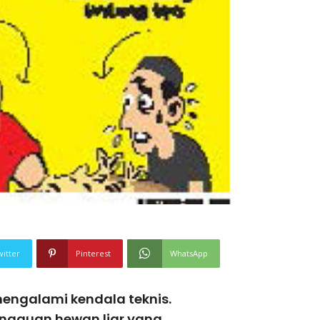
witter
Pinterest
WhatsApp
 mengalami kendala teknis.
ngguan hewan liar yang