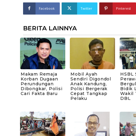
Facebook
Twitter
Pinterest
BERITA LAINNYA
Makam Remaja
Mobil Ayah
HSBL 
Korban Dugaan
Sendiri Digondol
Peraw
Perundungan
Anak Kandung,
Bergul
Dibongkar, Polisi
Polisi Bergerak
Bidik 
Cari Fakta Baru
Cepat Tangkap
Wakil
Pelaku
DBL