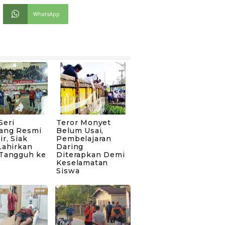
WhatsApp
Seri
Teror Monyet
ang Resmi
Belum Usai,
ir, Siak
Pembelajaran
Lahirkan
Daring
 Tangguh ke
Diterapkan Demi
Keselamatan
Siswa