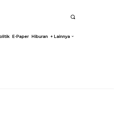
olitik
E-Paper
Hiburan
+ Lainnya