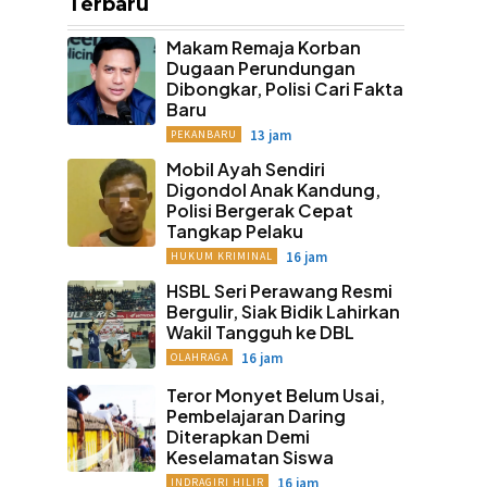
Terbaru
Makam Remaja Korban
Dugaan Perundungan
Dibongkar, Polisi Cari Fakta
Baru
13 jam
PEKANBARU
Mobil Ayah Sendiri
Digondol Anak Kandung,
Polisi Bergerak Cepat
Tangkap Pelaku
16 jam
HUKUM KRIMINAL
HSBL Seri Perawang Resmi
Bergulir, Siak Bidik Lahirkan
Wakil Tangguh ke DBL
16 jam
OLAHRAGA
Teror Monyet Belum Usai,
Pembelajaran Daring
Diterapkan Demi
Keselamatan Siswa
16 jam
INDRAGIRI HILIR