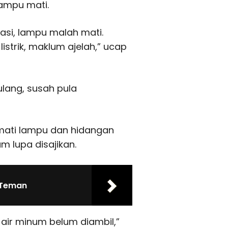
lampu mati.
asi, lampu malah mati.
istrik, maklum ajelah,” ucap
tulang, susah pula
mati lampu dan hidangan
m lupa disajikan.
 Teman
 air minum belum diambil,”