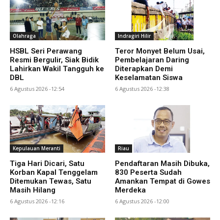
Olahraga
Indragiri Hilir
HSBL Seri Perawang
Teror Monyet Belum Usai,
Resmi Bergulir, Siak Bidik
Pembelajaran Daring
Lahirkan Wakil Tangguh ke
Diterapkan Demi
DBL
Keselamatan Siswa
6 Agustus 2026 -12:54
6 Agustus 2026 -12:38
Kepulauan Meranti
Riau
Tiga Hari Dicari, Satu
Pendaftaran Masih Dibuka,
Korban Kapal Tenggelam
830 Peserta Sudah
Ditemukan Tewas, Satu
Amankan Tempat di Gowes
Masih Hilang
Merdeka
6 Agustus 2026 -12:16
6 Agustus 2026 -12:00