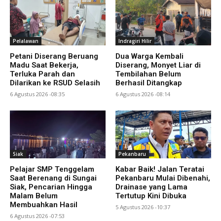
Pelalawan
Indragiri Hilir
Petani Diserang Beruang
Dua Warga Kembali
Madu Saat Bekerja,
Diserang, Monyet Liar di
Terluka Parah dan
Tembilahan Belum
Dilarikan ke RSUD Selasih
Berhasil Ditangkap
6 Agustus 2026 -08:35
6 Agustus 2026 -08:14
Siak
Pekanbaru
Pelajar SMP Tenggelam
Kabar Baik! Jalan Teratai
Saat Berenang di Sungai
Pekanbaru Mulai Dibenahi,
Siak, Pencarian Hingga
Drainase yang Lama
Malam Belum
Tertutup Kini Dibuka
Membuahkan Hasil
5 Agustus 2026 -10:37
6 Agustus 2026 -07:53