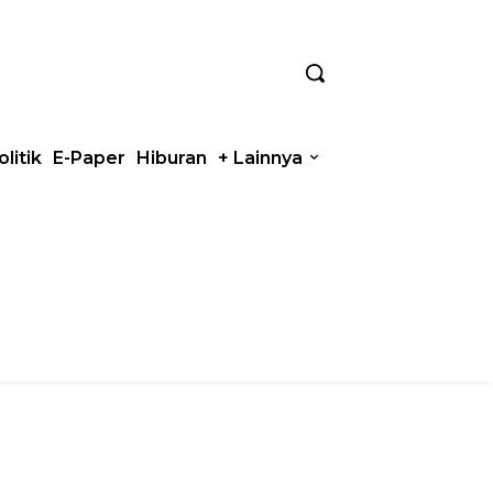
olitik
E-Paper
Hiburan
+ Lainnya