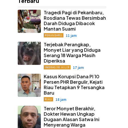
Terbaru
Tragedi Pagi di Pekanbaru,
Rosdiana Tewas Bersimbah
Darah Diduga Dibacok
Mantan Suami
11 jam
PEKANBARU
Terjebak Perangkap,
Monyet Liar yang Diduga
Serang 18 Warga Masih
Diperiksa
17 jam
INDRAGIRI HILIR
Kasus Korupsi Dana PI 10
Persen PHR Bergulir, Kejati
Riau Tetapkan 9 Tersangka
Baru
18 jam
RIAU
Teror Monyet Berakhir,
Dokter Hewan Ungkap
Dugaan Alasan Satwa Ini
Menyerang Warga