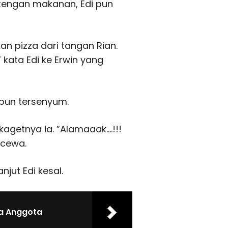
engan makanan, Edi pun
an pizza dari tangan Rian.
 kata Edi ke Erwin yang
 pun tersenyum.
agetnya ia. ”Alamaaak….!!!
ecewa.
njut Edi kesal.
ka Anggota