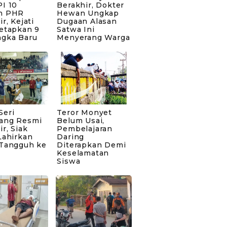
I 10
Berakhir, Dokter
n PHR
Hewan Ungkap
ir, Kejati
Dugaan Alasan
Tetapkan 9
Satwa Ini
ngka Baru
Menyerang Warga
Seri
Teror Monyet
ang Resmi
Belum Usai,
ir, Siak
Pembelajaran
Lahirkan
Daring
 Tangguh ke
Diterapkan Demi
Keselamatan
Siswa