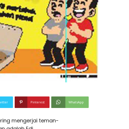
witter
Pinterest
WhatsApp
ering mengerjai teman-
an adalah Edi.