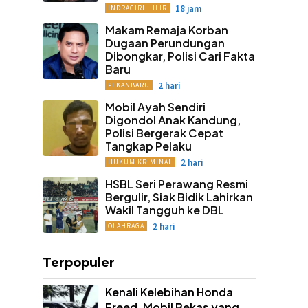
18 jam
INDRAGIRI HILIR
Makam Remaja Korban
Dugaan Perundungan
Dibongkar, Polisi Cari Fakta
Baru
2 hari
PEKANBARU
Mobil Ayah Sendiri
Digondol Anak Kandung,
Polisi Bergerak Cepat
Tangkap Pelaku
2 hari
HUKUM KRIMINAL
HSBL Seri Perawang Resmi
Bergulir, Siak Bidik Lahirkan
Wakil Tangguh ke DBL
2 hari
OLAHRAGA
Terpopuler
Kenali Kelebihan Honda
Freed, Mobil Bekas yang