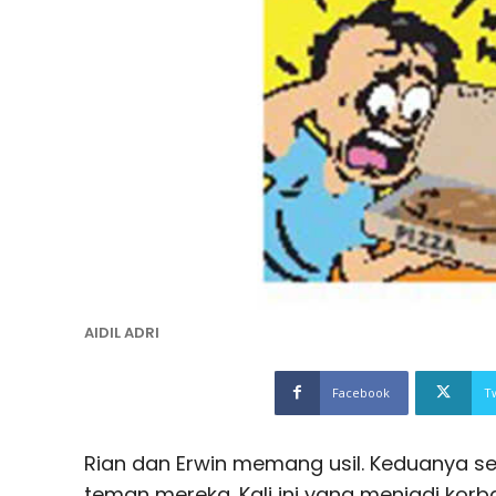
AIDIL ADRI
Facebook
T
Rian dan Erwin memang usil. Keduanya s
teman mereka. Kali ini yang menjadi korb