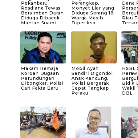
Pekanbaru,
Perangkap,
Dana P
Rosdiana Tewas
Monyet Liar yang
Perse
Bersimbah Darah
Diduga Serang 18
Bergul
Diduga Dibacok
Warga Masih
Riau 
Mantan Suami
Diperiksa
Tersa
Makam Remaja
Mobil Ayah
HSBL 
Korban Dugaan
Sendiri Digondol
Peraw
Perundungan
Anak Kandung,
Bergul
Dibongkar, Polisi
Polisi Bergerak
Bidik 
Cari Fakta Baru
Cepat Tangkap
Wakil
Pelaku
DBL