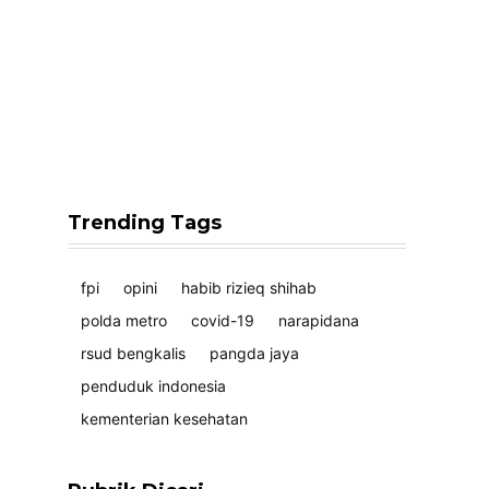
Trending Tags
fpi
opini
habib rizieq shihab
polda metro
covid-19
narapidana
rsud bengkalis
pangda jaya
penduduk indonesia
kementerian kesehatan