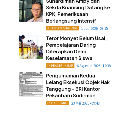
Suhardiman Amby dan
Sekda Kuansing Datang ke
KPK, Pemeriksaan
Berlangsung Intensif
1 Juli 2026 -09:15
KUANTAN SINGINGI
Teror Monyet Belum Usai,
Pembelajaran Daring
Diterapkan Demi
Keselamatan Siswa
6 Agustus 2026 -12:38
INDRAGIRI HILIR
Pengumuman Kedua
Lelang Eksekusi Objek Hak
Tanggung – BRI Kantor
Pekanbaru Sudirman
23 Mei 2025 -09:48
INFO LELANG