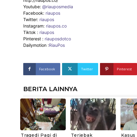
http://riaupos.co/
Youtube:
@riauposmedia
Facebook:
riaupos
Twitter:
riaupos
Instagram:
riaupos.co
Tiktok :
riaupos
Pinterest :
riauposdotco
Dailymotion :
RiauPos
Facebook
Twitter
Pinterest
BERITA LAINNYA
Tragedi Pagi di
Terjebak
Kasus