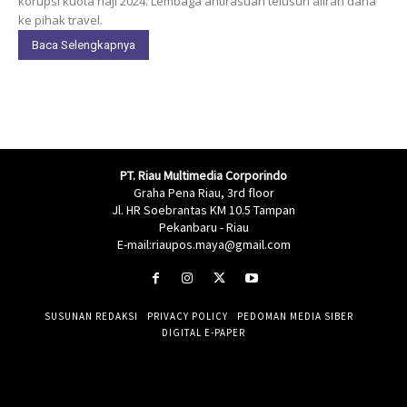
korupsi kuota haji 2024. Lembaga antirasuah telusuri aliran dana
ke pihak travel.
Baca Selengkapnya
PT. Riau Multimedia Corporindo
Graha Pena Riau, 3rd floor
Jl. HR Soebrantas KM 10.5 Tampan
Pekanbaru - Riau
E-mail:riaupos.maya@gmail.com
SUSUNAN REDAKSI
PRIVACY POLICY
PEDOMAN MEDIA SIBER
DIGITAL E-PAPER