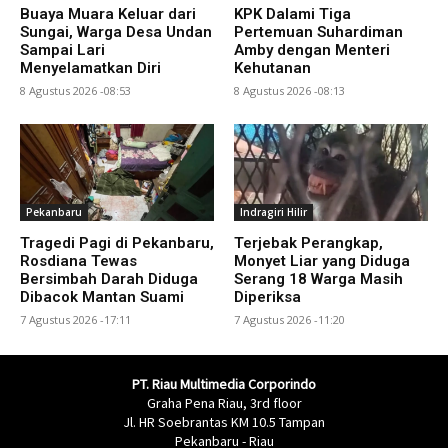
Buaya Muara Keluar dari
KPK Dalami Tiga
Sungai, Warga Desa Undan
Pertemuan Suhardiman
Sampai Lari
Amby dengan Menteri
Menyelamatkan Diri
Kehutanan
8 Agustus 2026 -08:53
8 Agustus 2026 -08:13
Pekanbaru
Indragiri Hilir
Tragedi Pagi di Pekanbaru,
Terjebak Perangkap,
Rosdiana Tewas
Monyet Liar yang Diduga
Bersimbah Darah Diduga
Serang 18 Warga Masih
Dibacok Mantan Suami
Diperiksa
7 Agustus 2026 -17:11
7 Agustus 2026 -11:20
PT. Riau Multimedia Corporindo
Graha Pena Riau, 3rd floor
Jl. HR Soebrantas KM 10.5 Tampan
Pekanbaru - Riau