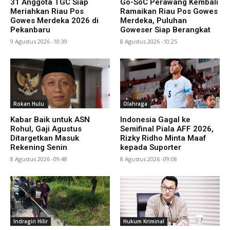
31 Anggota TGC Siap
Go-SoC Perawang Kembali
Meriahkan Riau Pos
Ramaikan Riau Pos Gowes
Gowes Merdeka 2026 di
Merdeka, Puluhan
Pekanbaru
Goweser Siap Berangkat
9 Agustus 2026 -10:39
8 Agustus 2026 -10:25
Rokan Hulu
Olahraga
Kabar Baik untuk ASN
Indonesia Gagal ke
Rohul, Gaji Agustus
Semifinal Piala AFF 2026,
Ditargetkan Masuk
Rizky Ridho Minta Maaf
Rekening Senin
kepada Suporter
8 Agustus 2026 -09:48
8 Agustus 2026 -09:08
Indragiri Hilir
Hukum Kriminal