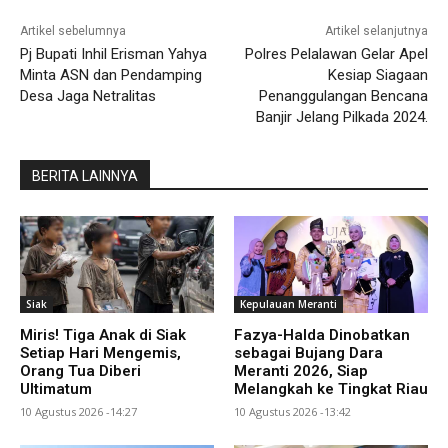
Artikel sebelumnya
Artikel selanjutnya
Pj Bupati Inhil Erisman Yahya
Polres Pelalawan Gelar Apel
Minta ASN dan Pendamping
Kesiap Siagaan
Desa Jaga Netralitas
Penanggulangan Bencana
Banjir Jelang Pilkada 2024.
BERITA LAINNYA
Siak
Kepulauan Meranti
Miris! Tiga Anak di Siak
Fazya-Halda Dinobatkan
Setiap Hari Mengemis,
sebagai Bujang Dara
Orang Tua Diberi
Meranti 2026, Siap
Ultimatum
Melangkah ke Tingkat Riau
10 Agustus 2026 -14:27
10 Agustus 2026 -13:42