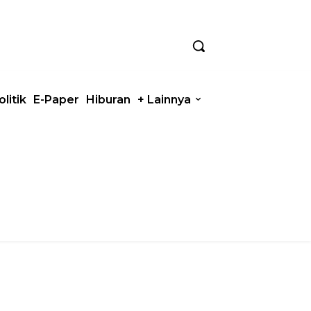
olitik
E-Paper
Hiburan
+ Lainnya