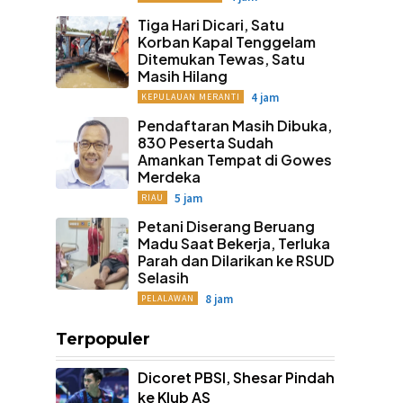
Tiga Hari Dicari, Satu
Korban Kapal Tenggelam
Ditemukan Tewas, Satu
Masih Hilang
4 jam
KEPULAUAN MERANTI
Pendaftaran Masih Dibuka,
830 Peserta Sudah
Amankan Tempat di Gowes
Merdeka
5 jam
RIAU
Petani Diserang Beruang
Madu Saat Bekerja, Terluka
Parah dan Dilarikan ke RSUD
Selasih
8 jam
PELALAWAN
Terpopuler
Dicoret PBSI, Shesar Pindah
ke Klub AS