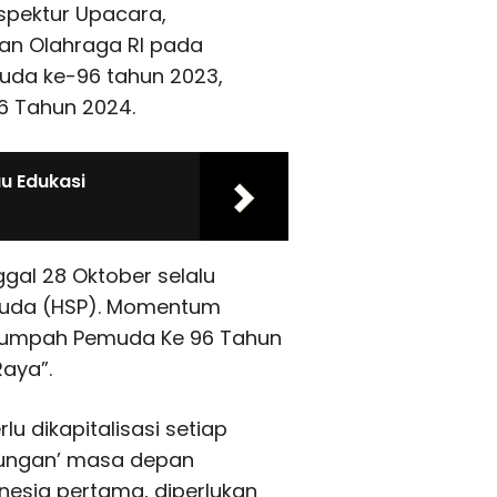
spektur Upacara,
n Olahraga RI pada
da ke-96 tahun 2023,
6 Tahun 2024.
u Edukasi
gal 28 Oktober selalu
muda (HSP). Momentum
 Sumpah Pemuda Ke 96 Tahun
aya”.
lu dikapitalisasi setiap
rungan’ masa depan
esia pertama, diperlukan