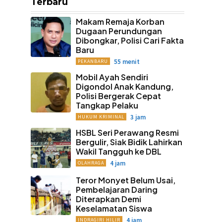
Terbaru
Makam Remaja Korban
Dugaan Perundungan
Dibongkar, Polisi Cari Fakta
Baru
55 menit
PEKANBARU
Mobil Ayah Sendiri
Digondol Anak Kandung,
Polisi Bergerak Cepat
Tangkap Pelaku
3 jam
HUKUM KRIMINAL
HSBL Seri Perawang Resmi
Bergulir, Siak Bidik Lahirkan
Wakil Tangguh ke DBL
4 jam
OLAHRAGA
Teror Monyet Belum Usai,
Pembelajaran Daring
Diterapkan Demi
Keselamatan Siswa
4 jam
INDRAGIRI HILIR