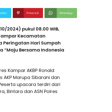
witter
Pinterest
WhatsApp
0/2024) pukul 08.00 WIB,
s Kampar Kecamatan
a Peringatan Hari Sumpah
a “Maju Bersama Indonesia
lres Kampar AKBP Ronald
as AKP Marupa Sibarani dan
serta upacara terdiri dari
a, Bintara dan ASN Polres