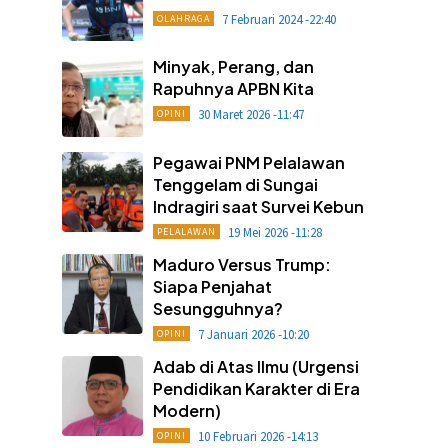
7 Februari 2024 -22:40
OLAHRAGA
Minyak, Perang, dan
Rapuhnya APBN Kita
30 Maret 2026 -11:47
OPINI
Pegawai PNM Pelalawan
Tenggelam di Sungai
Indragiri saat Survei Kebun
19 Mei 2026 -11:28
PELALAWAN
Maduro Versus Trump:
Siapa Penjahat
Sesungguhnya?
7 Januari 2026 -10:20
OPINI
Adab di Atas Ilmu (Urgensi
Pendidikan Karakter di Era
Modern)
10 Februari 2026 -14:13
OPINI