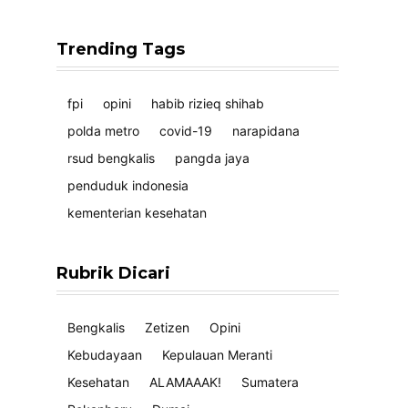
Trending Tags
fpi
opini
habib rizieq shihab
polda metro
covid-19
narapidana
rsud bengkalis
pangda jaya
penduduk indonesia
kementerian kesehatan
Rubrik Dicari
Bengkalis
Zetizen
Opini
Kebudayaan
Kepulauan Meranti
Kesehatan
ALAMAAAK!
Sumatera