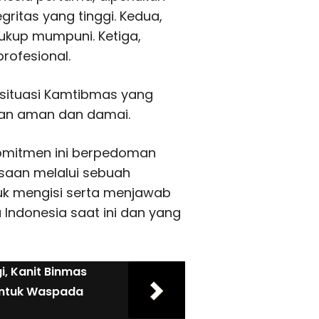
gritas yang tinggi. Kedua,
cukup mumpuni. Ketiga,
rofesional.
situasi Kamtibmas yang
alan aman dan damai.
omitmen ini berpedoman
gsaan melalui sebuah
uk mengisi serta menjawab
Indonesia saat ini dan yang
i, Kanit Binmas
untuk Waspada