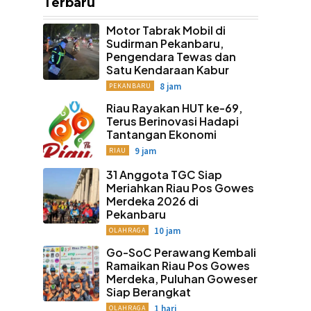
Terbaru
Motor Tabrak Mobil di
Sudirman Pekanbaru,
Pengendara Tewas dan
Satu Kendaraan Kabur
8 jam
PEKANBARU
Riau Rayakan HUT ke-69,
Terus Berinovasi Hadapi
Tantangan Ekonomi
9 jam
RIAU
31 Anggota TGC Siap
Meriahkan Riau Pos Gowes
Merdeka 2026 di
Pekanbaru
10 jam
OLAHRAGA
Go-SoC Perawang Kembali
Ramaikan Riau Pos Gowes
Merdeka, Puluhan Goweser
Siap Berangkat
1 hari
OLAHRAGA