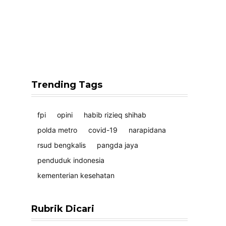
Trending Tags
fpi
opini
habib rizieq shihab
polda metro
covid-19
narapidana
rsud bengkalis
pangda jaya
penduduk indonesia
kementerian kesehatan
Rubrik Dicari