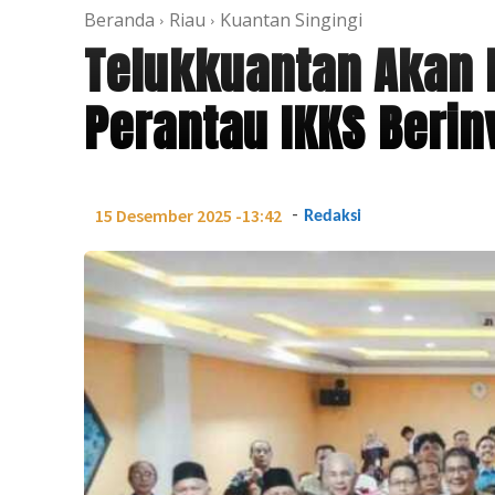
Beranda
Riau
Kuantan Singingi
Telukkuantan Akan D
Perantau IKKS Berin
-
15 Desember 2025 -13:42
Redaksi