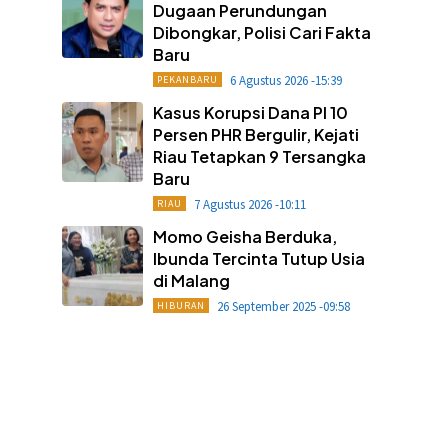
Dugaan Perundungan
Dibongkar, Polisi Cari Fakta
Baru
6 Agustus 2026 -15:39
PEKANBARU
Kasus Korupsi Dana PI 10
Persen PHR Bergulir, Kejati
Riau Tetapkan 9 Tersangka
Baru
7 Agustus 2026 -10:11
RIAU
Momo Geisha Berduka,
Ibunda Tercinta Tutup Usia
di Malang
26 September 2025 -09:58
HIBURAN