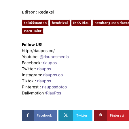
Editor :
Redaksi
telukkuantan
hendrizal
IKKS Riau
pembangunan daer
Pacu Jalur
Follow US!
http://riaupos.co/
Youtube:
@riauposmedia
Facebook:
riaupos
Twitter:
riaupos
Instagram:
riaupos.co
Tiktok :
riaupos
Pinterest :
riauposdotco
Dailymotion :
RiauPos
Facebook
Twitter
Pinterest