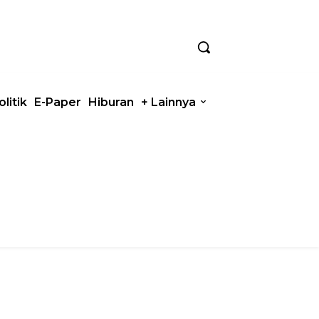
olitik
E-Paper
Hiburan
+ Lainnya