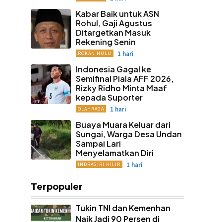
Kabar Baik untuk ASN
Rohul, Gaji Agustus
Ditargetkan Masuk
Rekening Senin
1 hari
ROKAN HULU
Indonesia Gagal ke
Semifinal Piala AFF 2026,
Rizky Ridho Minta Maaf
kepada Suporter
1 hari
OLAHRAGA
Buaya Muara Keluar dari
Sungai, Warga Desa Undan
Sampai Lari
Menyelamatkan Diri
1 hari
INDRAGIRI HILIR
Terpopuler
Tukin TNI dan Kemenhan
Naik Jadi 90 Persen di