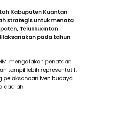
ntah Kabupaten Kuantan
ah strategis untuk menata
paten, Telukkuantan.
dilaksanakan pada tahun
 MM, mengatakan penataan
n tampil lebih representatif,
g pelaksanaan iven budaya
a daerah.