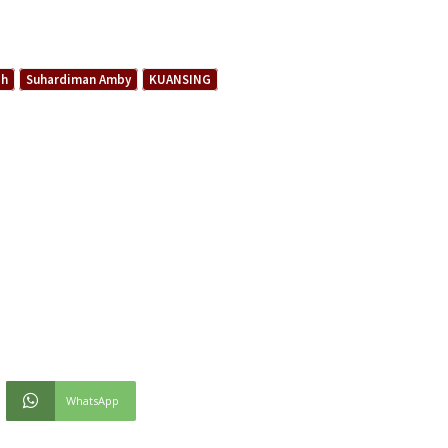
ah
Suhardiman Amby
KUANSING
WhatsApp