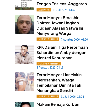
Tengah Efisiensi Anggaran
31 Juli 2026 -14:57
NASIONAL
Teror Monyet Berakhir,
Dokter Hewan Ungkap
Dugaan Alasan Satwa Ini
Menyerang Warga
7 Agustus 2026 -09:56
INDRAGIRI HILIR
KPK Dalami Tiga Pertemuan
Suhardiman Amby dengan
Menteri Kehutanan
HUKUM KRIMINAL
8 Agustus 2026 -08:13
Teror Monyet Liar Makin
Meresahkan, Warga
Tembilahan Diminta Tak
Menangkap Sendiri
31 Juli 2026 -15:04
INDRAGIRI HILIR
Makam Remaja Korban