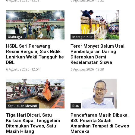
6 Agustus 2026 -15:39
6 Agustus 2026 -13:32
Olahraga
Indragiri Hilir
HSBL Seri Perawang
Teror Monyet Belum Usai,
Resmi Bergulir, Siak Bidik
Pembelajaran Daring
Lahirkan Wakil Tangguh ke
Diterapkan Demi
DBL
Keselamatan Siswa
6 Agustus 2026 -12:54
6 Agustus 2026 -12:38
Kepulauan Meranti
Riau
Tiga Hari Dicari, Satu
Pendaftaran Masih Dibuka,
Korban Kapal Tenggelam
830 Peserta Sudah
Ditemukan Tewas, Satu
Amankan Tempat di Gowes
Masih Hilang
Merdeka