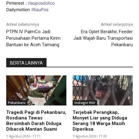
Pinterest :
riauposdotco
Dailymotion :
RiauPos
Artikel sebelumnya
Artikel selanjutnya
PTPN IV PalmCo Jadi
Era Oplet Berakhir, Feeder
Perusahaan Pertama Kirim
Jadi Wajah Baru Transportasi
Bantuan ke Aceh Tamiang
Pekanbaru
BERITA LAINNYA
Pekanbaru
Indragiri Hilir
Tragedi Pagi di Pekanbaru,
Terjebak Perangkap,
Rosdiana Tewas
Monyet Liar yang Diduga
Bersimbah Darah Diduga
Serang 18 Warga Masih
Dibacok Mantan Suami
Diperiksa
7 Agustus 2026 -17:11
7 Agustus 2026 -11:20