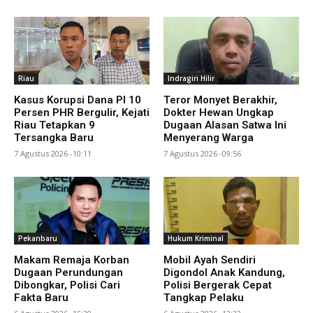
Riau
Indragiri Hilir
Kasus Korupsi Dana PI 10
Teror Monyet Berakhir,
Persen PHR Bergulir, Kejati
Dokter Hewan Ungkap
Riau Tetapkan 9
Dugaan Alasan Satwa Ini
Tersangka Baru
Menyerang Warga
7 Agustus 2026 -10:11
7 Agustus 2026 -09:56
Pekanbaru
Hukum Kriminal
Makam Remaja Korban
Mobil Ayah Sendiri
Dugaan Perundungan
Digondol Anak Kandung,
Dibongkar, Polisi Cari
Polisi Bergerak Cepat
Fakta Baru
Tangkap Pelaku