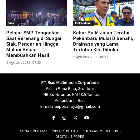
Siak
Pekanbaru
Pelajar SMP Tenggelam
Kabar Baik! Jalan Teratai
Saat Berenang di Sungai
Pekanbaru Mulai Dibenahi,
Siak, Pencarian Hingga
Drainase yang Lama
Malam Belum
Tertutup Kini Dibuka
Membuahkan Hasil
5 Agustus 2026 -10:37
6 Agustus 2026 -07:53
PT. Riau Multimedia Corporindo
Graha Pena Riau, 3rd floor
Jl. HR Soebrantas KM 10.5 Tampan
Pekanbaru - Riau
E-mail:riaupos.maya@gmail.com
SUSUNAN REDAKSI
PRIVACY POLICY
PEDOMAN MEDIA SIBER
DIGITAL E-PAPER