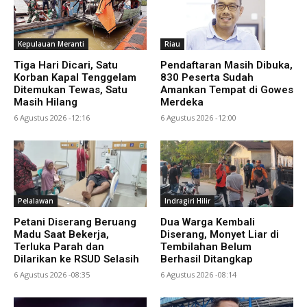
Kepulauan Meranti
Riau
Tiga Hari Dicari, Satu
Pendaftaran Masih Dibuka,
Korban Kapal Tenggelam
830 Peserta Sudah
Ditemukan Tewas, Satu
Amankan Tempat di Gowes
Masih Hilang
Merdeka
6 Agustus 2026 -12:16
6 Agustus 2026 -12:00
Pelalawan
Indragiri Hilir
Petani Diserang Beruang
Dua Warga Kembali
Madu Saat Bekerja,
Diserang, Monyet Liar di
Terluka Parah dan
Tembilahan Belum
Dilarikan ke RSUD Selasih
Berhasil Ditangkap
6 Agustus 2026 -08:35
6 Agustus 2026 -08:14