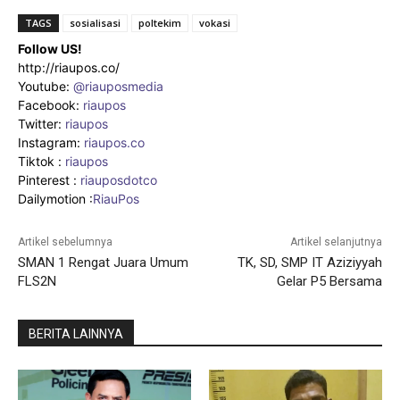
TAGS
sosialisasi
poltekim
vokasi
Follow US!
http://riaupos.co/
Youtube:
@riauposmedia
Facebook:
riaupos
Twitter:
riaupos
Instagram:
riaupos.co
Tiktok :
riaupos
Pinterest :
riauposdotco
Dailymotion :
RiauPos
Artikel sebelumnya
Artikel selanjutnya
SMAN 1 Rengat Juara Umum
TK, SD, SMP IT Aziziyyah
FLS2N
Gelar P5 Bersama
BERITA LAINNYA