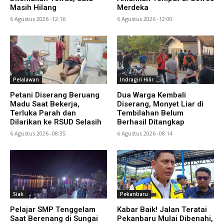
Masih Hilang
Merdeka
6 Agustus 2026 -12:16
6 Agustus 2026 -12:00
Pelalawan
Indragiri Hilir
Petani Diserang Beruang
Dua Warga Kembali
Madu Saat Bekerja,
Diserang, Monyet Liar di
Terluka Parah dan
Tembilahan Belum
Dilarikan ke RSUD Selasih
Berhasil Ditangkap
6 Agustus 2026 -08:35
6 Agustus 2026 -08:14
Siak
Pekanbaru
Pelajar SMP Tenggelam
Kabar Baik! Jalan Teratai
Saat Berenang di Sungai
Pekanbaru Mulai Dibenahi,