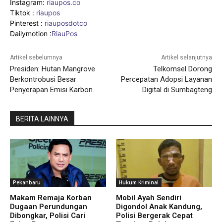
Instagram:
riaupos.co
Tiktok :
riaupos
Pinterest :
riauposdotco
Dailymotion :
RiauPos
Artikel sebelumnya
Artikel selanjutnya
Presiden: Hutan Mangrove
Telkomsel Dorong
Berkontrobusi Besar
Percepatan Adopsi Layanan
Penyerapan Emisi Karbon
Digital di Sumbagteng
BERITA LAINNYA
Pekanbaru
Hukum Kriminal
Makam Remaja Korban
Mobil Ayah Sendiri
Dugaan Perundungan
Digondol Anak Kandung,
Dibongkar, Polisi Cari
Polisi Bergerak Cepat