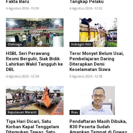
Fakta Baru
Tangkap Pelaku
6 Agustus 2026 -15:39
6 Agustus 2026 -13:32
Olahraga
Indragiri Hilir
HSBL Seri Perawang
Teror Monyet Belum Usai,
Resmi Bergulir, Siak Bidik
Pembelajaran Daring
Lahirkan Wakil Tangguh ke
Diterapkan Demi
DBL
Keselamatan Siswa
6 Agustus 2026 -12:54
6 Agustus 2026 -12:38
Kepulauan Meranti
Riau
Tiga Hari Dicari, Satu
Pendaftaran Masih Dibuka,
Korban Kapal Tenggelam
830 Peserta Sudah
Ditemukan Tewas, Satu
Amankan Tempat di Gowes