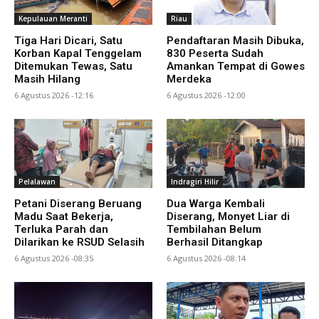
Kepulauan Meranti
Riau
Tiga Hari Dicari, Satu
Pendaftaran Masih Dibuka,
Korban Kapal Tenggelam
830 Peserta Sudah
Ditemukan Tewas, Satu
Amankan Tempat di Gowes
Masih Hilang
Merdeka
6 Agustus 2026 -12:16
6 Agustus 2026 -12:00
Pelalawan
Indragiri Hilir
Petani Diserang Beruang
Dua Warga Kembali
Madu Saat Bekerja,
Diserang, Monyet Liar di
Terluka Parah dan
Tembilahan Belum
Dilarikan ke RSUD Selasih
Berhasil Ditangkap
6 Agustus 2026 -08:35
6 Agustus 2026 -08:14