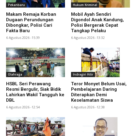
Pekanbaru
Hukum Kriminal
Makam Remaja Korban
Mobil Ayah Sendiri
Dugaan Perundungan
Digondol Anak Kandung,
Dibongkar, Polisi Cari
Polisi Bergerak Cepat
Fakta Baru
Tangkap Pelaku
6 Agustus 2026 -15:39
6 Agustus 2026 -13:32
Olahraga
Indragiri Hilir
HSBL Seri Perawang
Teror Monyet Belum Usai,
Resmi Bergulir, Siak Bidik
Pembelajaran Daring
Lahirkan Wakil Tangguh ke
Diterapkan Demi
DBL
Keselamatan Siswa
6 Agustus 2026 -12:54
6 Agustus 2026 -12:38