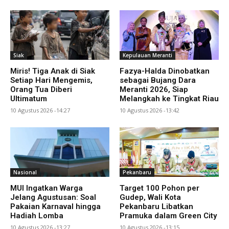
Siak
Kepulauan Meranti
Miris! Tiga Anak di Siak
Fazya-Halda Dinobatkan
Setiap Hari Mengemis,
sebagai Bujang Dara
Orang Tua Diberi
Meranti 2026, Siap
Ultimatum
Melangkah ke Tingkat Riau
10 Agustus 2026 -14:27
10 Agustus 2026 -13:42
Nasional
Pekanbaru
MUI Ingatkan Warga
Target 100 Pohon per
Jelang Agustusan: Soal
Gudep, Wali Kota
Pakaian Karnaval hingga
Pekanbaru Libatkan
Hadiah Lomba
Pramuka dalam Green City
10 Agustus 2026 -13:27
10 Agustus 2026 -13:15