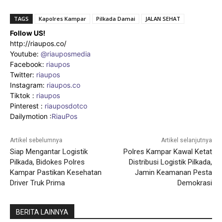
TAGS
Kapolres Kampar
Pilkada Damai
JALAN SEHAT
Follow US!
http://riaupos.co/
Youtube:
@riauposmedia
Facebook:
riaupos
Twitter:
riaupos
Instagram:
riaupos.co
Tiktok :
riaupos
Pinterest :
riauposdotco
Dailymotion :
RiauPos
Artikel sebelumnya
Artikel selanjutnya
Siap Mengantar Logistik
Polres Kampar Kawal Ketat
Pilkada, Bidokes Polres
Distribusi Logistik Pilkada,
Kampar Pastikan Kesehatan
Jamin Keamanan Pesta
Driver Truk Prima
Demokrasi
BERITA LAINNYA