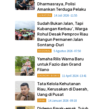
Dharmasraya, Polisi
Amankan Terduga Pelaku
14 Juli 2026 -11:55
SUMATERA
Sudah Bukan Jalan, Tapi
Kubangan Kerbau’, Warga
Rohul Desak Pemprov Riau
Bangun Permanen Jalan
Sontang-Duri
5 Agustus 2026 -07:50
NASIONAL
Yamaha Rilis Warna Baru
untuk Fazio dan Grand
Filano
11 April 2024 -13:41
EKONOMI BISNIS
Tata Kelola Kehutanan
Riau, Kerusakan di Daerah,
Uang di Pusat
14 Januari 2026 -09:18
OPINI
Didemo Emak-emak, Tujuh