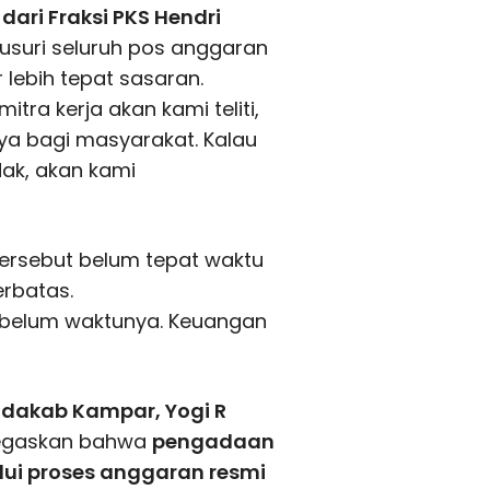
ari Fraksi PKS Hendri
suri seluruh pos anggaran
 lebih tepat sasaran.
itra kerja akan kami teliti,
a bagi masyarakat. Kalau
dak, akan kami
tersebut belum tepat waktu
erbatas.
i belum waktunya. Keuangan
dakab Kampar, Yogi R
enegaskan bahwa
pengadaan
lui proses anggaran resmi