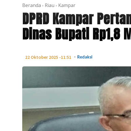
Beranda
Riau
Kampar
DPRD Kampar Perta
Dinas Bupati Rp1,8 M
-
22 Oktober 2025 -11:51
Redaksi