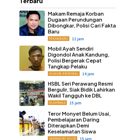
Terbaru
Makam Remaja Korban
Dugaan Perundungan
Dibongkar, Polisi Cari Fakta
Baru
12 jam
PEKANBARU
Mobil Ayah Sendiri
Digondol Anak Kandung,
Polisi Bergerak Cepat
Tangkap Pelaku
14 jam
HUKUM KRIMINAL
HSBL Seri Perawang Resmi
Bergulir, Siak Bidik Lahirkan
Wakil Tangguh ke DBL
15 jam
OLAHRAGA
Teror Monyet Belum Usai,
Pembelajaran Daring
Diterapkan Demi
Keselamatan Siswa
15 jam
INDRAGIRI HILIR