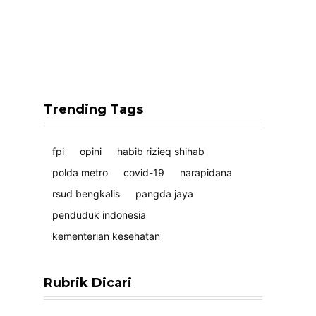
Trending Tags
fpi
opini
habib rizieq shihab
polda metro
covid-19
narapidana
rsud bengkalis
pangda jaya
penduduk indonesia
kementerian kesehatan
Rubrik Dicari