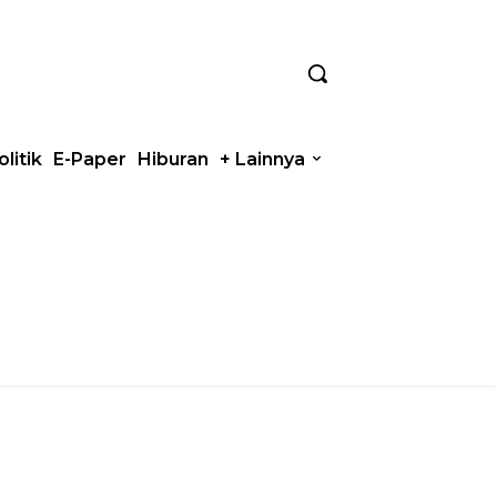
olitik
E-Paper
Hiburan
+ Lainnya