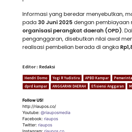
Informasi yang beredar menyebutkan, mob
pada
30 Juni 2025
dengan pembiayaan me
organisasi perangkat daerah (OPD)
. D
penganggaran, disebutkan nilai awal m
realisasi pembelian berada di angka
Rp1,
Editor :
Redaksi
Hendri Domo
Yogi R Yudistira
APBD Kampar
Pemerint
dprd kampar
ANGGARAN DAERAH
Efisiensi Anggaran
M
Follow US!
http://riaupos.co/
Youtube:
@riauposmedia
Facebook:
riaupos
Twitter:
riaupos
Instagram:
riaupos.co