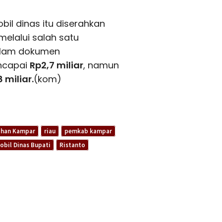
il dinas itu diserahkan
lalui salah satu
alam dokumen
encapai
Rp2,7 miliar
, namun
8 miliar.
(kom)
ahan Kampar
riau
pemkab kampar
obil Dinas Bupati
Ristanto