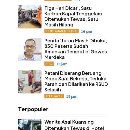
Tiga Hari Dicari, Satu
Korban Kapal Tenggelam
Ditemukan Tewas, Satu
Masih Hilang
16 jam
KEPULAUAN MERANTI
Pendaftaran Masih Dibuka,
830 Peserta Sudah
Amankan Tempat di Gowes
Merdeka
16 jam
RIAU
Petani Diserang Beruang
Madu Saat Bekerja, Terluka
Parah dan Dilarikan ke RSUD
Selasih
19 jam
PELALAWAN
Terpopuler
Wanita Asal Kuansing
Ditemukan Tewas di Hotel