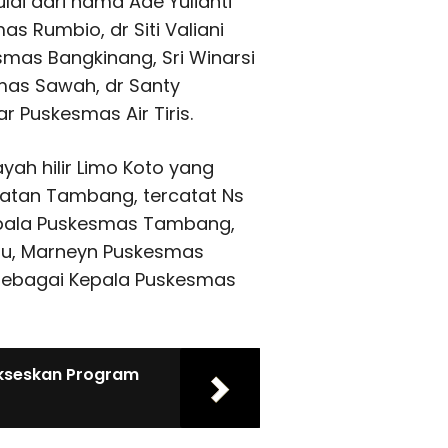
lai dari nama Ade Yulianti
s Rumbio, dr Siti Valiani
smas Bangkinang, Sri Winarsi
mas Sawah, dr Santy
 Puskesmas Air Tiris.
yah hilir Limo Koto yang
atan Tambang, tercatat Ns
epala Puskesmas Tambang,
ru, Marneyn Puskesmas
k sebagai Kepala Puskesmas
ukseskan Program