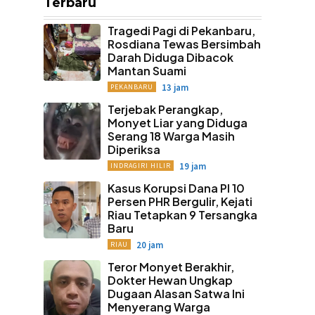
Terbaru
Tragedi Pagi di Pekanbaru,
Rosdiana Tewas Bersimbah
Darah Diduga Dibacok
Mantan Suami
13 jam
PEKANBARU
Terjebak Perangkap,
Monyet Liar yang Diduga
Serang 18 Warga Masih
Diperiksa
19 jam
INDRAGIRI HILIR
Kasus Korupsi Dana PI 10
Persen PHR Bergulir, Kejati
Riau Tetapkan 9 Tersangka
Baru
20 jam
RIAU
Teror Monyet Berakhir,
Dokter Hewan Ungkap
Dugaan Alasan Satwa Ini
Menyerang Warga