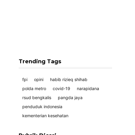
Trending Tags
fpi
opini
habib rizieq shihab
polda metro
covid-19
narapidana
rsud bengkalis
pangda jaya
penduduk indonesia
kementerian kesehatan