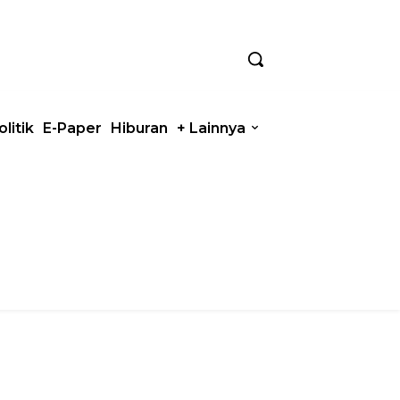
olitik
E-Paper
Hiburan
+ Lainnya