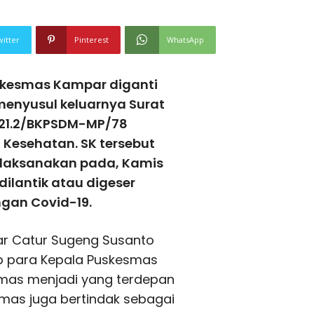
witter
Pinterest
WhatsApp
skesmas Kampar diganti
 menyusul keluarnya Surat
821.2/BKPSDM-MP/78
Kesehatan. SK tersebut
dilaksanakan pada, Kamis
 dilantik atau digeser
ngan Covid-19.
ar Catur Sugeng Susanto
b para Kepala Puskesmas
smas menjadi yang terdepan
mas juga bertindak sebagai