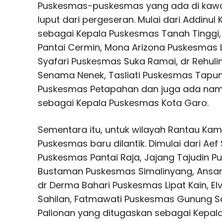
Puskesmas-puskesmas yang ada di kawa
luput dari pergeseran. Mulai dari Addinul
sebagai Kepala Puskesmas Tanah Tinggi,
Pantai Cermin, Mona Arizona Puskesmas L
Syafari Puskesmas Suka Ramai, dr Rehul
Senama Nenek, Tasliati Puskesmas Tapun
Puskesmas Petapahan dan juga ada nama 
sebagai Kepala Puskesmas Kota Garo.
Sementara itu, untuk wilayah Rantau Kamp
Puskesmas baru dilantik. Dimulai dari Ae
Puskesmas Pantai Raja, Jajang Tajudin 
Bustaman Puskesmas Simalinyang, Ansar
dr Derma Bahari Puskesmas Lipat Kain, 
Sahilan, Fatmawati Puskesmas Gunung Sari
Palionan yang ditugaskan sebagai Kepa