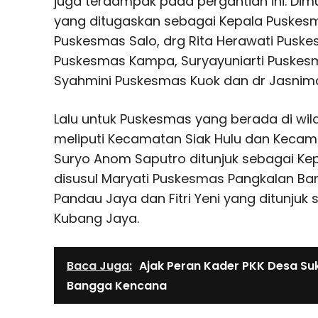
juga terdampak pada pergantian ini. Dimu
yang ditugaskan sebagai Kepala Puskesma
Puskesmas Salo, drg Rita Herawati Puske
Puskesmas Kampa, Suryayuniarti Puskes
Syahmini Puskesmas Kuok dan dr Jasnimar
Lalu untuk Puskesmas yang berada di wila
meliputi Kecamatan Siak Hulu dan Kecam
Suryo Anom Saputro ditunjuk sebagai K
disusul Maryati Puskesmas Pangkalan Ba
Pandau Jaya dan Fitri Yeni yang ditunju
Kubang Jaya.
Baca Juga:
Ajak Peran Kader PKK Desa S
Bangga Kencana