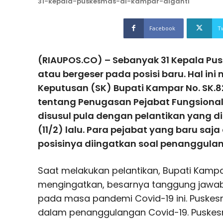
31-kepala-puskesmas-di-kampar-diganti
Facebook
T
(RIAUPOS.CO) – Sebanyak 31 Kepala Pu
atau bergeser pada posisi baru. Hal ini
Keputusan (SK) Bupati Kampar No. SK.
tentang Penugasan Pejabat Fungsional 
disusul pula dengan pelantikan yang 
(11/2) lalu. Para pejabat yang baru saja
posisinya diingatkan soal penanggula
Saat melakukan pelantikan, Bupati Kamp
mengingatkan, besarnya tanggung jawa
pada masa pandemi Covid-19 ini. Puske
dalam penanggulangan Covid-19. Puskes