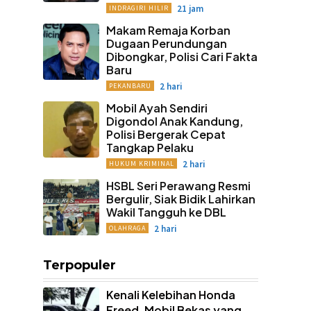
21 jam
INDRAGIRI HILIR
Makam Remaja Korban
Dugaan Perundungan
Dibongkar, Polisi Cari Fakta
Baru
2 hari
PEKANBARU
Mobil Ayah Sendiri
Digondol Anak Kandung,
Polisi Bergerak Cepat
Tangkap Pelaku
2 hari
HUKUM KRIMINAL
HSBL Seri Perawang Resmi
Bergulir, Siak Bidik Lahirkan
Wakil Tangguh ke DBL
2 hari
OLAHRAGA
Terpopuler
Kenali Kelebihan Honda
Freed, Mobil Bekas yang