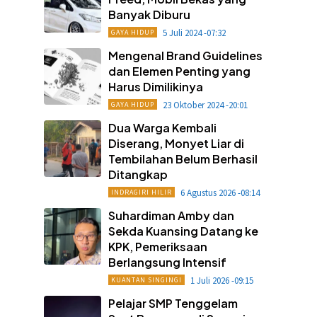
Banyak Diburu
5 Juli 2024 -07:32
GAYA HIDUP
Mengenal Brand Guidelines
dan Elemen Penting yang
Harus Dimilikinya
23 Oktober 2024 -20:01
GAYA HIDUP
Dua Warga Kembali
Diserang, Monyet Liar di
Tembilahan Belum Berhasil
Ditangkap
6 Agustus 2026 -08:14
INDRAGIRI HILIR
Suhardiman Amby dan
Sekda Kuansing Datang ke
KPK, Pemeriksaan
Berlangsung Intensif
1 Juli 2026 -09:15
KUANTAN SINGINGI
Pelajar SMP Tenggelam