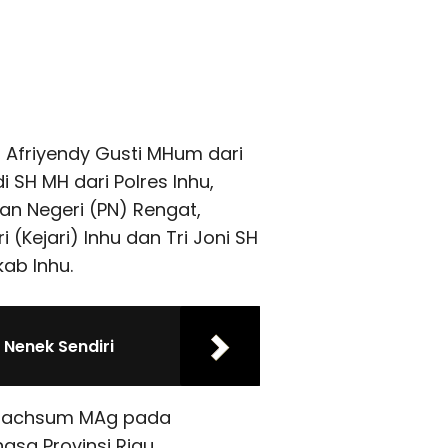
, Afriyendy Gusti MHum dari
di SH MH dari Polres Inhu,
an Negeri (PN) Rengat,
(Kejari) Inhu dan Tri Joni SH
ab Inhu.
 Nenek Sendiri
a Machsum MAg pada
asa Provinsi Riau