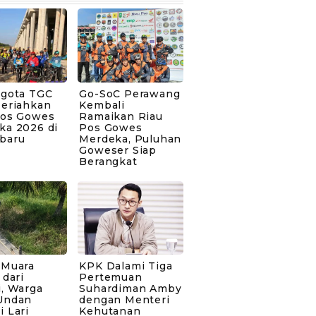
ggota TGC
Go-SoC Perawang
Meriahkan
Kembali
Pos Gowes
Ramaikan Riau
ka 2026 di
Pos Gowes
baru
Merdeka, Puluhan
Goweser Siap
Berangkat
 Muara
KPK Dalami Tiga
 dari
Pertemuan
i, Warga
Suhardiman Amby
Undan
dengan Menteri
 Lari
Kehutanan