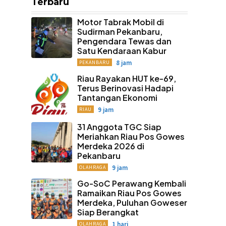
Terbaru
Motor Tabrak Mobil di
Sudirman Pekanbaru,
Pengendara Tewas dan
Satu Kendaraan Kabur
8 jam
PEKANBARU
Riau Rayakan HUT ke-69,
Terus Berinovasi Hadapi
Tantangan Ekonomi
9 jam
RIAU
31 Anggota TGC Siap
Meriahkan Riau Pos Gowes
Merdeka 2026 di
Pekanbaru
9 jam
OLAHRAGA
Go-SoC Perawang Kembali
Ramaikan Riau Pos Gowes
Merdeka, Puluhan Goweser
Siap Berangkat
1 hari
OLAHRAGA