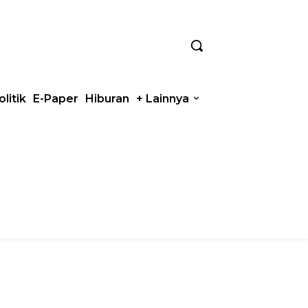
olitik
E-Paper
Hiburan
+ Lainnya