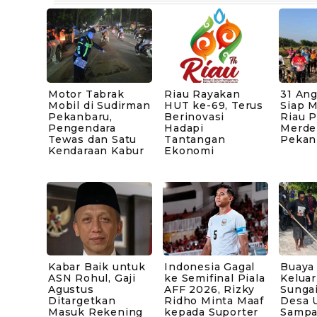
Motor Tabrak
Riau Rayakan
31 An
Mobil di Sudirman
HUT ke-69, Terus
Siap 
Pekanbaru,
Berinovasi
Riau 
Pengendara
Hadapi
Merde
Tewas dan Satu
Tantangan
Pekan
Kendaraan Kabur
Ekonomi
Kabar Baik untuk
Indonesia Gagal
Buaya
ASN Rohul, Gaji
ke Semifinal Piala
Keluar
Agustus
AFF 2026, Rizky
Sunga
Ditargetkan
Ridho Minta Maaf
Desa 
Masuk Rekening
kepada Suporter
Sampai