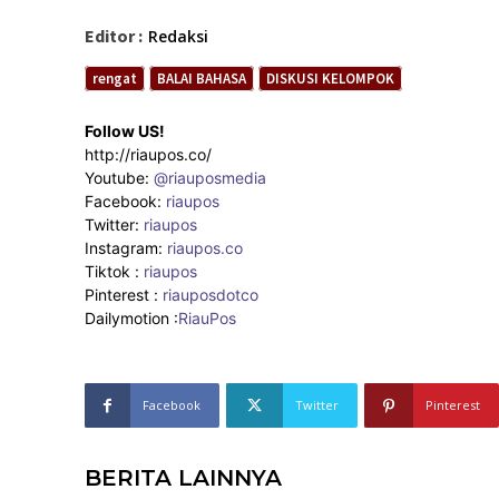
Editor :
Redaksi
rengat
BALAI BAHASA
DISKUSI KELOMPOK
Follow US!
http://riaupos.co/
Youtube:
@riauposmedia
Facebook:
riaupos
Twitter:
riaupos
Instagram:
riaupos.co
Tiktok :
riaupos
Pinterest :
riauposdotco
Dailymotion :
RiauPos
Facebook
Twitter
Pinterest
BERITA LAINNYA