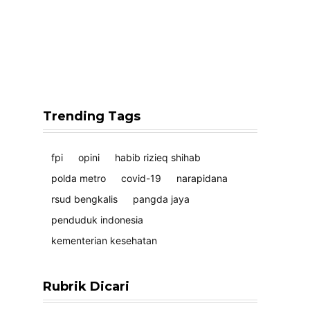
Trending Tags
fpi
opini
habib rizieq shihab
polda metro
covid-19
narapidana
rsud bengkalis
pangda jaya
penduduk indonesia
kementerian kesehatan
Rubrik Dicari