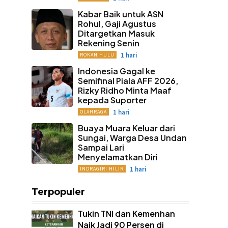
Kabar Baik untuk ASN
Rohul, Gaji Agustus
Ditargetkan Masuk
Rekening Senin
1 hari
ROKAN HULU
Indonesia Gagal ke
Semifinal Piala AFF 2026,
Rizky Ridho Minta Maaf
kepada Suporter
1 hari
OLAHRAGA
Buaya Muara Keluar dari
Sungai, Warga Desa Undan
Sampai Lari
Menyelamatkan Diri
1 hari
INDRAGIRI HILIR
Terpopuler
Tukin TNI dan Kemenhan
Naik Jadi 90 Persen di