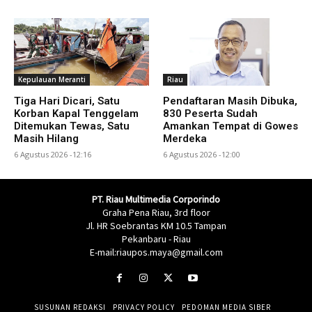
Kepulauan Meranti
Riau
Tiga Hari Dicari, Satu
Pendaftaran Masih Dibuka,
Korban Kapal Tenggelam
830 Peserta Sudah
Ditemukan Tewas, Satu
Amankan Tempat di Gowes
Masih Hilang
Merdeka
6 Agustus 2026 -12:16
6 Agustus 2026 -12:00
PT. Riau Multimedia Corporindo
Graha Pena Riau, 3rd floor
Jl. HR Soebrantas KM 10.5 Tampan
Pekanbaru - Riau
E-mail:riaupos.maya@gmail.com
SUSUNAN REDAKSI
PRIVACY POLICY
PEDOMAN MEDIA SIBER