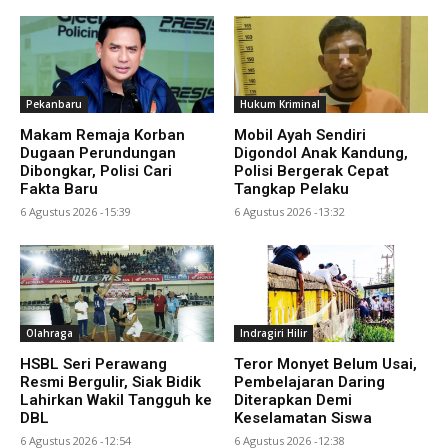
Pekanbaru
Hukum Kriminal
Makam Remaja Korban
Mobil Ayah Sendiri
Dugaan Perundungan
Digondol Anak Kandung,
Dibongkar, Polisi Cari
Polisi Bergerak Cepat
Fakta Baru
Tangkap Pelaku
6 Agustus 2026 -15:39
6 Agustus 2026 -13:32
Olahraga
Indragiri Hilir
HSBL Seri Perawang
Teror Monyet Belum Usai,
Resmi Bergulir, Siak Bidik
Pembelajaran Daring
Lahirkan Wakil Tangguh ke
Diterapkan Demi
DBL
Keselamatan Siswa
6 Agustus 2026 -12:54
6 Agustus 2026 -12:38