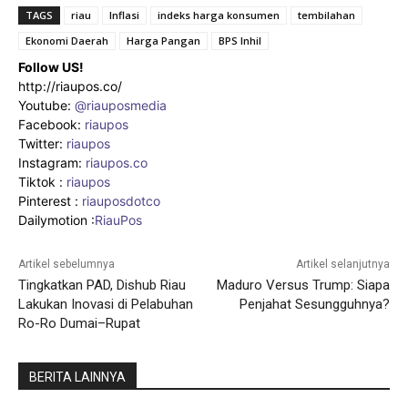
TAGS
riau
Inflasi
indeks harga konsumen
tembilahan
Ekonomi Daerah
Harga Pangan
BPS Inhil
Follow US!
http://riaupos.co/
Youtube:
@riauposmedia
Facebook:
riaupos
Twitter:
riaupos
Instagram:
riaupos.co
Tiktok :
riaupos
Pinterest :
riauposdotco
Dailymotion :
RiauPos
Artikel sebelumnya
Artikel selanjutnya
Tingkatkan PAD, Dishub Riau
Maduro Versus Trump: Siapa
Lakukan Inovasi di Pelabuhan
Penjahat Sesungguhnya?
Ro-Ro Dumai–Rupat
BERITA LAINNYA