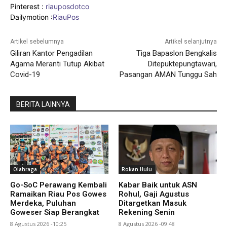
Pinterest :
riauposdotco
Dailymotion :
RiauPos
Artikel sebelumnya
Artikel selanjutnya
Giliran Kantor Pengadilan
Tiga Bapaslon Bengkalis
Agama Meranti Tutup Akibat
Ditepuktepungtawari,
Covid-19
Pasangan AMAN Tunggu Sah
BERITA LAINNYA
Olahraga
Rokan Hulu
Go-SoC Perawang Kembali
Kabar Baik untuk ASN
Ramaikan Riau Pos Gowes
Rohul, Gaji Agustus
Merdeka, Puluhan
Ditargetkan Masuk
Goweser Siap Berangkat
Rekening Senin
8 Agustus 2026 -10:25
8 Agustus 2026 -09:48