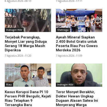
8 Agustus 2026 -08:13
7 Agustus 2026 -17:11
Indragiri Hilir
Olahraga
Terjebak Perangkap,
Ayeah Mineral Siapkan
Monyet Liar yang Diduga
2.400 Botol Gratis untuk
Serang 18 Warga Masih
Peserta Riau Pos Gowes
Diperiksa
Merdeka 2026
7 Agustus 2026 -11:20
7 Agustus 2026 -11:09
Riau
Indragiri Hilir
Kasus Korupsi Dana PI 10
Teror Monyet Berakhir,
Persen PHR Bergulir, Kejati
Dokter Hewan Ungkap
Riau Tetapkan 9
Dugaan Alasan Satwa Ini
Tersangka Baru
Menyerang Warga