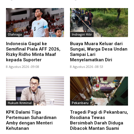
Olahraga
Indragiri Hilir
Indonesia Gagal ke
Buaya Muara Keluar dari
Semifinal Piala AFF 2026,
Sungai, Warga Desa Undan
Rizky Ridho Minta Maaf
Sampai Lari
kepada Suporter
Menyelamatkan Diri
8 Agustus 2026 -09:08
8 Agustus 2026 -08:53
Hukum Kriminal
Pekanbaru
KPK Dalami Tiga
Tragedi Pagi di Pekanbaru,
Pertemuan Suhardiman
Rosdiana Tewas
Amby dengan Menteri
Bersimbah Darah Diduga
Kehutanan
Dibacok Mantan Suami