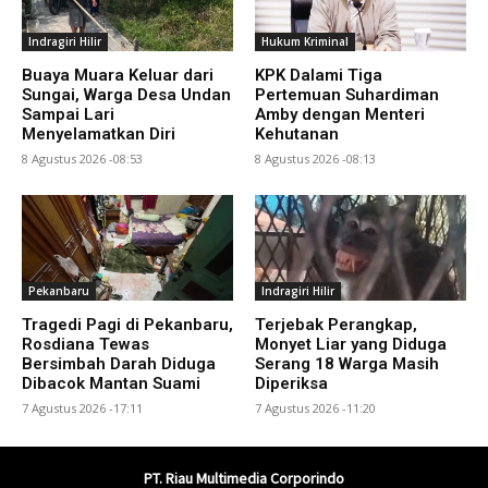
Indragiri Hilir
Hukum Kriminal
Buaya Muara Keluar dari
KPK Dalami Tiga
Sungai, Warga Desa Undan
Pertemuan Suhardiman
Sampai Lari
Amby dengan Menteri
Menyelamatkan Diri
Kehutanan
8 Agustus 2026 -08:53
8 Agustus 2026 -08:13
Pekanbaru
Indragiri Hilir
Tragedi Pagi di Pekanbaru,
Terjebak Perangkap,
Rosdiana Tewas
Monyet Liar yang Diduga
Bersimbah Darah Diduga
Serang 18 Warga Masih
Dibacok Mantan Suami
Diperiksa
7 Agustus 2026 -17:11
7 Agustus 2026 -11:20
PT. Riau Multimedia Corporindo