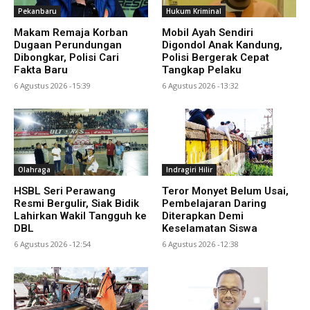
Pekanbaru
Hukum Kriminal
Makam Remaja Korban
Mobil Ayah Sendiri
Dugaan Perundungan
Digondol Anak Kandung,
Dibongkar, Polisi Cari
Polisi Bergerak Cepat
Fakta Baru
Tangkap Pelaku
6 Agustus 2026 -15:39
6 Agustus 2026 -13:32
Olahraga
Indragiri Hilir
HSBL Seri Perawang
Teror Monyet Belum Usai,
Resmi Bergulir, Siak Bidik
Pembelajaran Daring
Lahirkan Wakil Tangguh ke
Diterapkan Demi
DBL
Keselamatan Siswa
6 Agustus 2026 -12:54
6 Agustus 2026 -12:38