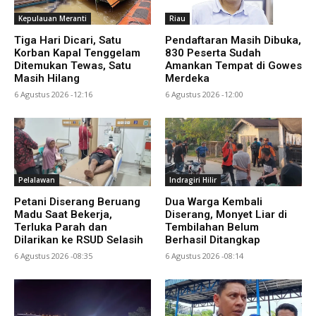
Kepulauan Meranti
Riau
Tiga Hari Dicari, Satu
Pendaftaran Masih Dibuka,
Korban Kapal Tenggelam
830 Peserta Sudah
Ditemukan Tewas, Satu
Amankan Tempat di Gowes
Masih Hilang
Merdeka
6 Agustus 2026 -12:16
6 Agustus 2026 -12:00
Pelalawan
Indragiri Hilir
Petani Diserang Beruang
Dua Warga Kembali
Madu Saat Bekerja,
Diserang, Monyet Liar di
Terluka Parah dan
Tembilahan Belum
Dilarikan ke RSUD Selasih
Berhasil Ditangkap
6 Agustus 2026 -08:35
6 Agustus 2026 -08:14