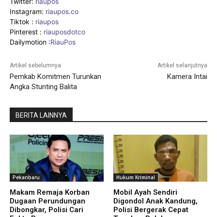
Twitter:
riaupos
Instagram:
riaupos.co
Tiktok :
riaupos
Pinterest :
riauposdotco
Dailymotion :
RiauPos
Artikel sebelumnya
Artikel selanjutnya
Pemkab Komitmen Turunkan
Kamera Intai
Angka Stunting Balita
BERITA LAINNYA
Pekanbaru
Hukum Kriminal
Makam Remaja Korban
Mobil Ayah Sendiri
Dugaan Perundungan
Digondol Anak Kandung,
Dibongkar, Polisi Cari
Polisi Bergerak Cepat