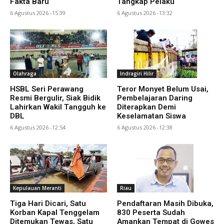
Fakta Baru
Tangkap Pelaku
6 Agustus 2026 -15:39
6 Agustus 2026 -13:32
Olahraga
Indragiri Hilir
HSBL Seri Perawang
Teror Monyet Belum Usai,
Resmi Bergulir, Siak Bidik
Pembelajaran Daring
Lahirkan Wakil Tangguh ke
Diterapkan Demi
DBL
Keselamatan Siswa
6 Agustus 2026 -12:54
6 Agustus 2026 -12:38
Kepulauan Meranti
Riau
Tiga Hari Dicari, Satu
Pendaftaran Masih Dibuka,
Korban Kapal Tenggelam
830 Peserta Sudah
Ditemukan Tewas, Satu
Amankan Tempat di Gowes