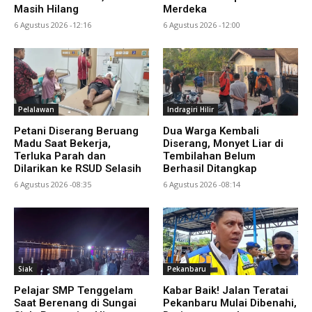
Masih Hilang
Merdeka
6 Agustus 2026 -12:16
6 Agustus 2026 -12:00
Pelalawan
Indragiri Hilir
Petani Diserang Beruang
Dua Warga Kembali
Madu Saat Bekerja,
Diserang, Monyet Liar di
Terluka Parah dan
Tembilahan Belum
Dilarikan ke RSUD Selasih
Berhasil Ditangkap
6 Agustus 2026 -08:35
6 Agustus 2026 -08:14
Siak
Pekanbaru
Pelajar SMP Tenggelam
Kabar Baik! Jalan Teratai
Saat Berenang di Sungai
Pekanbaru Mulai Dibenahi,