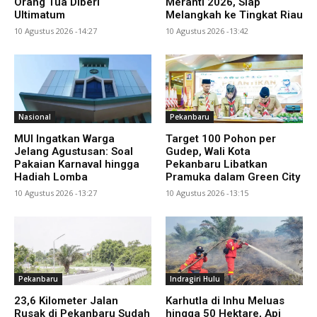
Orang Tua Diberi
Meranti 2026, Siap
Ultimatum
Melangkah ke Tingkat Riau
10 Agustus 2026 -14:27
10 Agustus 2026 -13:42
Nasional
Pekanbaru
MUI Ingatkan Warga
Target 100 Pohon per
Jelang Agustusan: Soal
Gudep, Wali Kota
Pakaian Karnaval hingga
Pekanbaru Libatkan
Hadiah Lomba
Pramuka dalam Green City
10 Agustus 2026 -13:27
10 Agustus 2026 -13:15
Pekanbaru
Indragiri Hulu
23,6 Kilometer Jalan
Karhutla di Inhu Meluas
Rusak di Pekanbaru Sudah
hingga 50 Hektare, Api