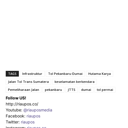
TAGS
Infrastruktur
Tol Pekanbaru-Dumai
Hutama Karya
Jalan Tol Trans Sumatera
keselamatan berkendara
Pemeliharaan Jalan
pekanbaru
JTTS
dumai
tol permai
Follow US!
http://riaupos.co/
Youtube:
@riauposmedia
Facebook:
riaupos
Twitter:
riaupos
Instagram:
riaupos.co