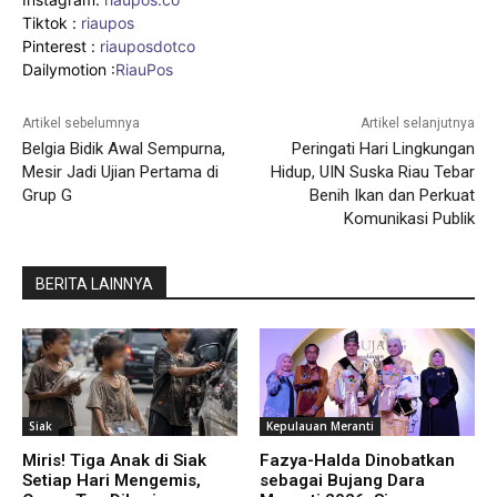
Tiktok :
riaupos
Pinterest :
riauposdotco
Dailymotion :
RiauPos
Artikel sebelumnya
Artikel selanjutnya
Belgia Bidik Awal Sempurna,
Peringati Hari Lingkungan
Mesir Jadi Ujian Pertama di
Hidup, UIN Suska Riau Tebar
Grup G
Benih Ikan dan Perkuat
Komunikasi Publik
BERITA LAINNYA
Siak
Kepulauan Meranti
Miris! Tiga Anak di Siak
Fazya-Halda Dinobatkan
Setiap Hari Mengemis,
sebagai Bujang Dara