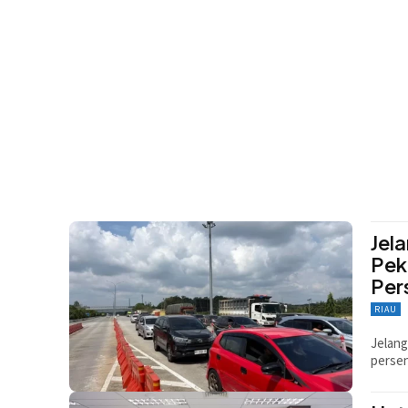
Jela
Pek
Per
RIAU
Jelang
persen