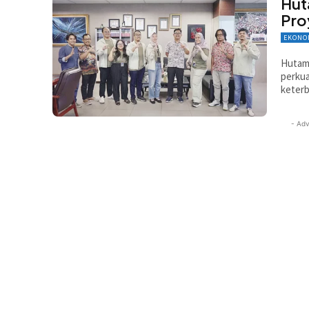
Hut
Pro
EKONO
Hutama
perku
keterb
- Adv