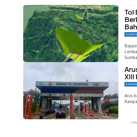
Tol
Ber
Bah
SUMAT
Bappen
Lembah
Sumba
Aru
XII
KAMPA
Arus b
Kampar
- Adv