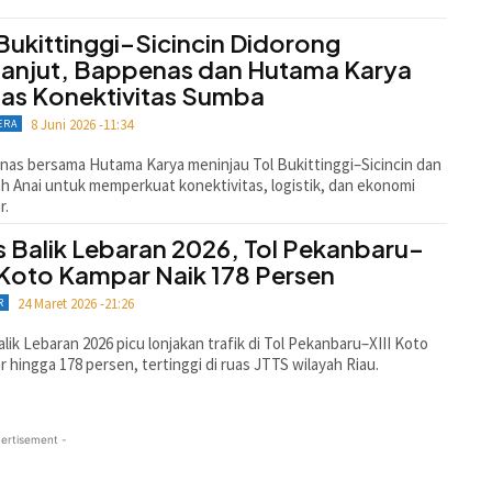
 Bukittinggi–Sicincin Didorong
lanjut, Bappenas dan Hutama Karya
as Konektivitas Sumba
8 Juni 2026 -11:34
ERA
as bersama Hutama Karya meninjau Tol Bukittinggi–Sicincin dan
 Anai untuk memperkuat konektivitas, logistik, dan ekonomi
r.
s Balik Lebaran 2026, Tol Pekanbaru–
I Koto Kampar Naik 178 Persen
24 Maret 2026 -21:26
R
alik Lebaran 2026 picu lonjakan trafik di Tol Pekanbaru–XIII Koto
 hingga 178 persen, tertinggi di ruas JTTS wilayah Riau.
ertisement -