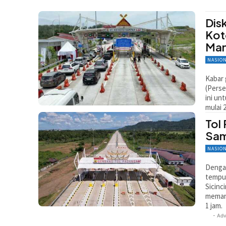
Dis
Kot
Man
NASIO
Kabar 
(Perse
ini un
mulai 
Tol
Sam
NASIO
Dengan
tempuh
Sicinc
memang
1 jam.
- Adv