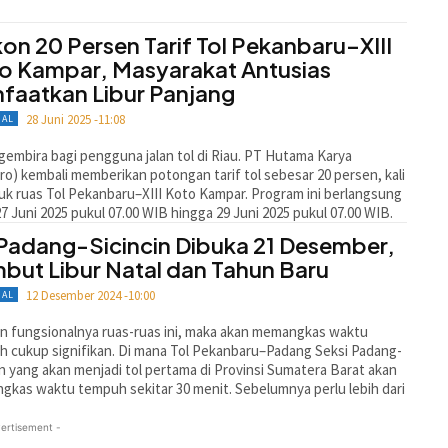
kon 20 Persen Tarif Tol Pekanbaru–XIII
o Kampar, Masyarakat Antusias
faatkan Libur Panjang
28 Juni 2025 -11:08
NAL
gembira bagi pengguna jalan tol di Riau. PT Hutama Karya
ro) kembali memberikan potongan tarif tol sebesar 20 persen, kali
tuk ruas Tol Pekanbaru–XIII Koto Kampar. Program ini berlangsung
27 Juni 2025 pukul 07.00 WIB hingga 29 Juni 2025 pukul 07.00 WIB.
 Padang-Sicincin Dibuka 21 Desember,
but Libur Natal dan Tahun Baru
12 Desember 2024 -10:00
NAL
 fungsionalnya ruas-ruas ini, maka akan me­mangkas waktu
 cukup signifikan. Di mana Tol Pekanbaru–Padang Seksi Padang-
in yang akan menjadi tol pertama di Provinsi Sumatera Barat akan
kas waktu tempuh sekitar 30 menit. Sebelumnya perlu lebih dari
ertisement -