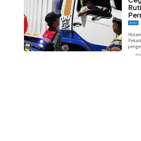
Rut
Per
RIAU
Hutama
Pekan
penge
- Adv