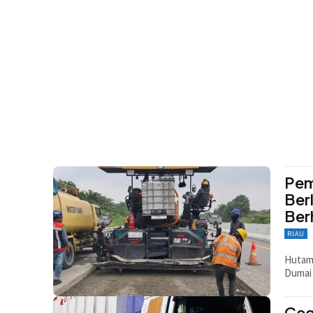
Pem
Ber
Ber
RIAU
Hutama
Dumai
Ceg