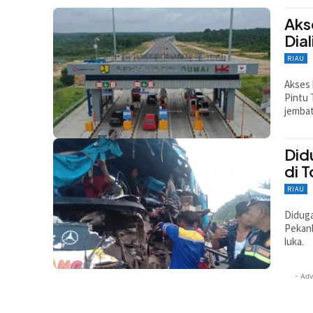
Aks
Dia
RIAU
Akses 
Pintu 
jembat
Did
di 
RIAU
Diduga
Pekanb
luka.
- Adv