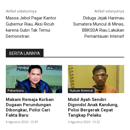
Artikel sebelumnya
Artikel selanjutnya
Massa Jebol Pagar Kantor
Diduga Jejak Harimau
Gubernur Riau, Aksi Ricuh
Sumatera Muncul di Minas,
karena Gubri Tak Temui
BBKSDA Riau Lakukan
Demonstran
Pemantauan Intensif
BERITA LAINNYA
Pekanbaru
Hukum Kriminal
Makam Remaja Korban
Mobil Ayah Sendiri
Dugaan Perundungan
Digondol Anak Kandung,
Dibongkar, Polisi Cari
Polisi Bergerak Cepat
Fakta Baru
Tangkap Pelaku
6 Agustus 2026 -15:39
6 Agustus 2026 -13:32