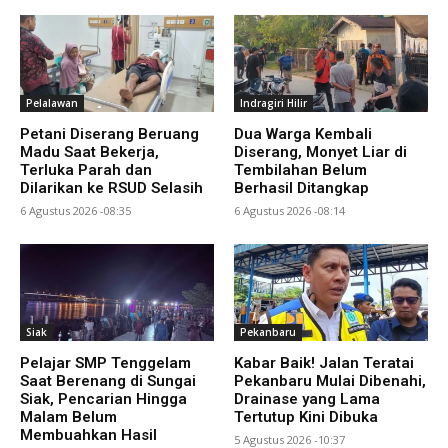
Pelalawan
Indragiri Hilir
Petani Diserang Beruang
Dua Warga Kembali
Madu Saat Bekerja,
Diserang, Monyet Liar di
Terluka Parah dan
Tembilahan Belum
Dilarikan ke RSUD Selasih
Berhasil Ditangkap
6 Agustus 2026 -08:35
6 Agustus 2026 -08:14
Siak
Pekanbaru
Pelajar SMP Tenggelam
Kabar Baik! Jalan Teratai
Saat Berenang di Sungai
Pekanbaru Mulai Dibenahi,
Siak, Pencarian Hingga
Drainase yang Lama
Malam Belum
Tertutup Kini Dibuka
Membuahkan Hasil
5 Agustus 2026 -10:37