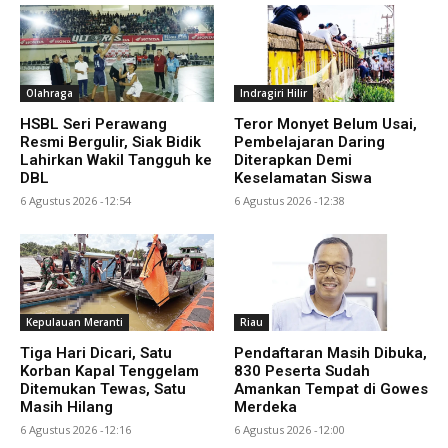
Olahraga
Indragiri Hilir
HSBL Seri Perawang
Teror Monyet Belum Usai,
Resmi Bergulir, Siak Bidik
Pembelajaran Daring
Lahirkan Wakil Tangguh ke
Diterapkan Demi
DBL
Keselamatan Siswa
6 Agustus 2026 -12:54
6 Agustus 2026 -12:38
Kepulauan Meranti
Riau
Tiga Hari Dicari, Satu
Pendaftaran Masih Dibuka,
Korban Kapal Tenggelam
830 Peserta Sudah
Ditemukan Tewas, Satu
Amankan Tempat di Gowes
Masih Hilang
Merdeka
6 Agustus 2026 -12:16
6 Agustus 2026 -12:00