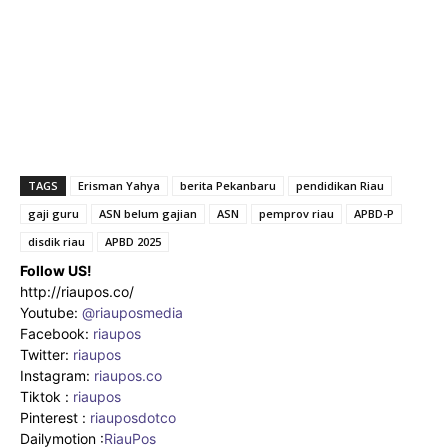
TAGS
Erisman Yahya
berita Pekanbaru
pendidikan Riau
gaji guru
ASN belum gajian
ASN
pemprov riau
APBD-P
disdik riau
APBD 2025
Follow US!
http://riaupos.co/
Youtube:
@riauposmedia
Facebook:
riaupos
Twitter:
riaupos
Instagram:
riaupos.co
Tiktok :
riaupos
Pinterest :
riauposdotco
Dailymotion :
RiauPos