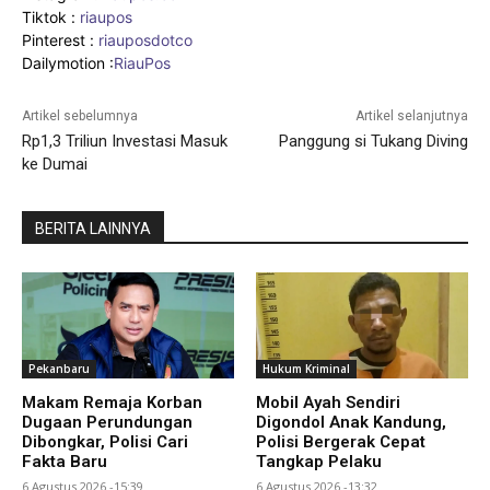
Tiktok :
riaupos
Pinterest :
riauposdotco
Dailymotion :
RiauPos
Artikel sebelumnya
Artikel selanjutnya
Rp1,3 Triliun Investasi Masuk
Panggung si Tukang Diving
ke Dumai
BERITA LAINNYA
Pekanbaru
Hukum Kriminal
Makam Remaja Korban
Mobil Ayah Sendiri
Dugaan Perundungan
Digondol Anak Kandung,
Dibongkar, Polisi Cari
Polisi Bergerak Cepat
Fakta Baru
Tangkap Pelaku
6 Agustus 2026 -15:39
6 Agustus 2026 -13:32