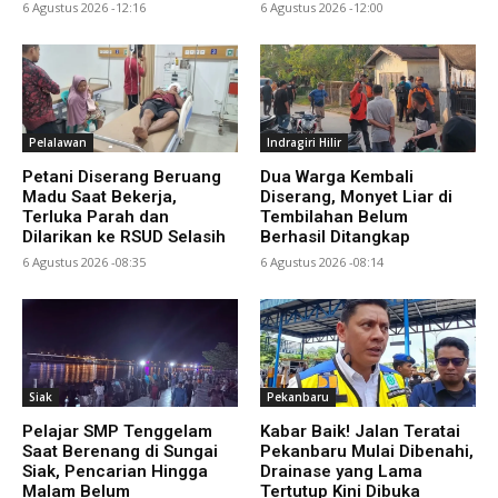
6 Agustus 2026 -12:16
6 Agustus 2026 -12:00
Pelalawan
Indragiri Hilir
Petani Diserang Beruang
Dua Warga Kembali
Madu Saat Bekerja,
Diserang, Monyet Liar di
Terluka Parah dan
Tembilahan Belum
Dilarikan ke RSUD Selasih
Berhasil Ditangkap
6 Agustus 2026 -08:35
6 Agustus 2026 -08:14
Siak
Pekanbaru
Pelajar SMP Tenggelam
Kabar Baik! Jalan Teratai
Saat Berenang di Sungai
Pekanbaru Mulai Dibenahi,
Siak, Pencarian Hingga
Drainase yang Lama
Malam Belum
Tertutup Kini Dibuka