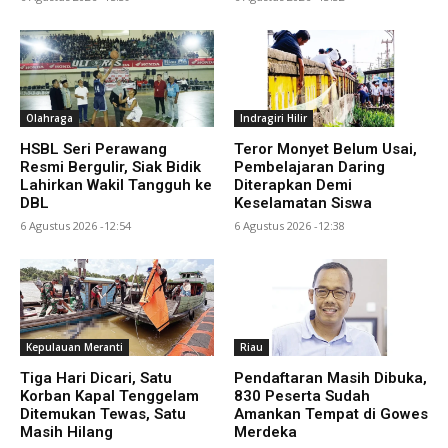
Olahraga
Indragiri Hilir
HSBL Seri Perawang
Teror Monyet Belum Usai,
Resmi Bergulir, Siak Bidik
Pembelajaran Daring
Lahirkan Wakil Tangguh ke
Diterapkan Demi
DBL
Keselamatan Siswa
6 Agustus 2026 -12:54
6 Agustus 2026 -12:38
Kepulauan Meranti
Riau
Tiga Hari Dicari, Satu
Pendaftaran Masih Dibuka,
Korban Kapal Tenggelam
830 Peserta Sudah
Ditemukan Tewas, Satu
Amankan Tempat di Gowes
Masih Hilang
Merdeka