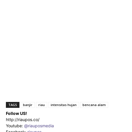
TAGS
banjir
riau
intensitas hujan
bencana alam
Follow US!
http://riaupos.co/
Youtube:
@riauposmedia
Facebook:
riaupos