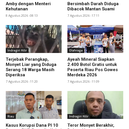
Amby dengan Menteri
Bersimbah Darah Diduga
Kehutanan
Dibacok Mantan Suami
8 Agustus 2026 -08:13
7 Agustus 2026 -17:11
Indragiri Hilir
Olahraga
Terjebak Perangkap,
Ayeah Mineral Siapkan
Monyet Liar yang Diduga
2.400 Botol Gratis untuk
Serang 18 Warga Masih
Peserta Riau Pos Gowes
Diperiksa
Merdeka 2026
7 Agustus 2026 -11:20
7 Agustus 2026 -11:09
Riau
Indragiri Hilir
Kasus Korupsi Dana PI 10
Teror Monyet Berakhir,