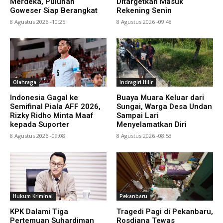
Merdeka, Puluhan
Ditargetkan Masuk
Goweser Siap Berangkat
Rekening Senin
8 Agustus 2026 -10:25
8 Agustus 2026 -09:48
Olahraga
Indragiri Hilir
Indonesia Gagal ke
Buaya Muara Keluar dari
Semifinal Piala AFF 2026,
Sungai, Warga Desa Undan
Rizky Ridho Minta Maaf
Sampai Lari
kepada Suporter
Menyelamatkan Diri
8 Agustus 2026 -09:08
8 Agustus 2026 -08:53
Hukum Kriminal
Pekanbaru
KPK Dalami Tiga
Tragedi Pagi di Pekanbaru,
Pertemuan Suhardiman
Rosdiana Tewas