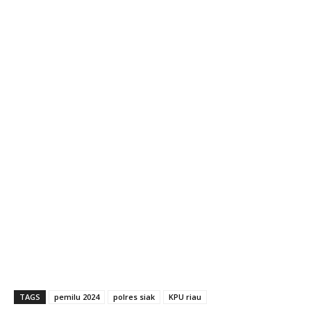
TAGS
pemilu 2024
polres siak
KPU riau