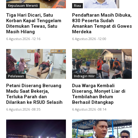
Kepulauan Meranti
Riau
Tiga Hari Dicari, Satu
Pendaftaran Masih Dibuka,
Korban Kapal Tenggelam
830 Peserta Sudah
Ditemukan Tewas, Satu
Amankan Tempat di Gowes
Masih Hilang
Merdeka
6 Agustus 2026 -12:16
6 Agustus 2026 -12:00
Pelalawan
Indragiri Hilir
Petani Diserang Beruang
Dua Warga Kembali
Madu Saat Bekerja,
Diserang, Monyet Liar di
Terluka Parah dan
Tembilahan Belum
Dilarikan ke RSUD Selasih
Berhasil Ditangkap
6 Agustus 2026 -08:35
6 Agustus 2026 -08:14