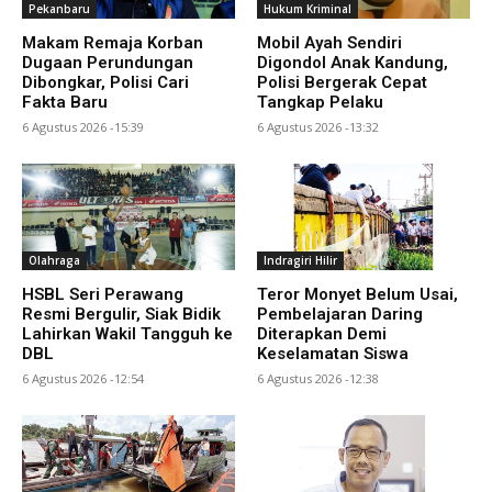
Pekanbaru
Hukum Kriminal
Makam Remaja Korban
Mobil Ayah Sendiri
Dugaan Perundungan
Digondol Anak Kandung,
Dibongkar, Polisi Cari
Polisi Bergerak Cepat
Fakta Baru
Tangkap Pelaku
6 Agustus 2026 -15:39
6 Agustus 2026 -13:32
Olahraga
Indragiri Hilir
HSBL Seri Perawang
Teror Monyet Belum Usai,
Resmi Bergulir, Siak Bidik
Pembelajaran Daring
Lahirkan Wakil Tangguh ke
Diterapkan Demi
DBL
Keselamatan Siswa
6 Agustus 2026 -12:54
6 Agustus 2026 -12:38