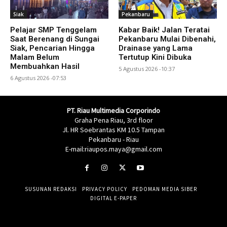
Siak
Pekanbaru
Pelajar SMP Tenggelam
Kabar Baik! Jalan Teratai
Saat Berenang di Sungai
Pekanbaru Mulai Dibenahi,
Siak, Pencarian Hingga
Drainase yang Lama
Malam Belum
Tertutup Kini Dibuka
Membuahkan Hasil
5 Agustus 2026 -10:37
6 Agustus 2026 -07:53
PT. Riau Multimedia Corporindo
Graha Pena Riau, 3rd floor
Jl. HR Soebrantas KM 10.5 Tampan
Pekanbaru - Riau
E-mail:riaupos.maya@gmail.com
SUSUNAN REDAKSI
PRIVACY POLICY
PEDOMAN MEDIA SIBER
DIGITAL E-PAPER