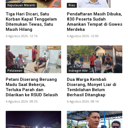
Kepulauan Meranti
Riau
Tiga Hari Dicari, Satu
Pendaftaran Masih Dibuka,
Korban Kapal Tenggelam
830 Peserta Sudah
Ditemukan Tewas, Satu
Amankan Tempat di Gowes
Masih Hilang
Merdeka
6 Agustus 2026 -12:16
6 Agustus 2026 -12:00
Pelalawan
Indragiri Hilir
Petani Diserang Beruang
Dua Warga Kembali
Madu Saat Bekerja,
Diserang, Monyet Liar di
Terluka Parah dan
Tembilahan Belum
Dilarikan ke RSUD Selasih
Berhasil Ditangkap
6 Agustus 2026 -08:35
6 Agustus 2026 -08:14