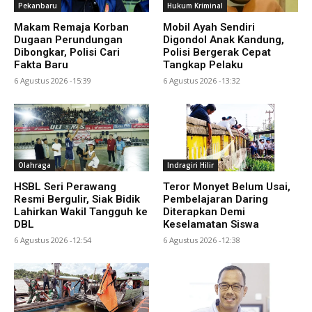
Pekanbaru
Hukum Kriminal
Makam Remaja Korban
Mobil Ayah Sendiri
Dugaan Perundungan
Digondol Anak Kandung,
Dibongkar, Polisi Cari
Polisi Bergerak Cepat
Fakta Baru
Tangkap Pelaku
6 Agustus 2026 -15:39
6 Agustus 2026 -13:32
Olahraga
Indragiri Hilir
HSBL Seri Perawang
Teror Monyet Belum Usai,
Resmi Bergulir, Siak Bidik
Pembelajaran Daring
Lahirkan Wakil Tangguh ke
Diterapkan Demi
DBL
Keselamatan Siswa
6 Agustus 2026 -12:54
6 Agustus 2026 -12:38