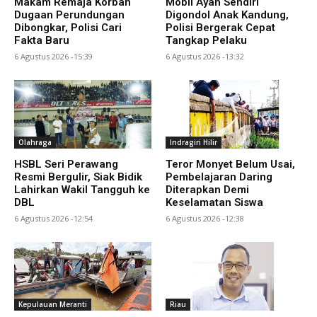
Makam Remaja Korban
Mobil Ayah Sendiri
Dugaan Perundungan
Digondol Anak Kandung,
Dibongkar, Polisi Cari
Polisi Bergerak Cepat
Fakta Baru
Tangkap Pelaku
6 Agustus 2026 -15:39
6 Agustus 2026 -13:32
Olahraga
Indragiri Hilir
HSBL Seri Perawang
Teror Monyet Belum Usai,
Resmi Bergulir, Siak Bidik
Pembelajaran Daring
Lahirkan Wakil Tangguh ke
Diterapkan Demi
DBL
Keselamatan Siswa
6 Agustus 2026 -12:54
6 Agustus 2026 -12:38
Kepulauan Meranti
Riau