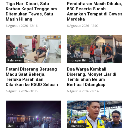
Tiga Hari Dicari, Satu
Pendaftaran Masih Dibuka,
Korban Kapal Tenggelam
830 Peserta Sudah
Ditemukan Tewas, Satu
Amankan Tempat di Gowes
Masih Hilang
Merdeka
6 Agustus 2026 -12:16
6 Agustus 2026 -12:00
Pelalawan
Indragiri Hilir
Petani Diserang Beruang
Dua Warga Kembali
Madu Saat Bekerja,
Diserang, Monyet Liar di
Terluka Parah dan
Tembilahan Belum
Dilarikan ke RSUD Selasih
Berhasil Ditangkap
6 Agustus 2026 -08:35
6 Agustus 2026 -08:14
Siak
Pekanbaru