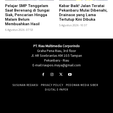
Pelajar SMP Tenggelam
Kabar Baik! Jalan Teratai
Saat Berenang di Sungai
Pekanbaru Mulai Dibenahi,
Siak, Pencarian Hingga
Drainase yang Lama
Malam Belum
Tertutup Kini Dibuka
Membuahkan Hasil
5 Agustus 2026 -10:37
6 Agustus 2026 -07:53
PT. Riau Multimedia Corporindo
Graha Pena Riau, 3rd floor
Jl. HR Soebrantas KM 10.5 Tampan
Pekanbaru - Riau
E-mail:riaupos.maya@gmail.com
SUSUNAN REDAKSI
PRIVACY POLICY
PEDOMAN MEDIA SIBER
DIGITAL E-PAPER