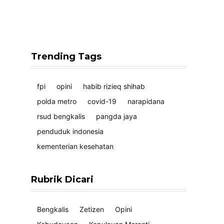
Trending Tags
fpi
opini
habib rizieq shihab
polda metro
covid-19
narapidana
rsud bengkalis
pangda jaya
penduduk indonesia
kementerian kesehatan
Rubrik Dicari
Bengkalis
Zetizen
Opini