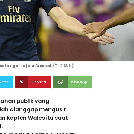
etak gol ke jala Arsenal. (THE SUN)
witter
Pinterest
WhatsApp
anan publik yang
elah dianggap mengusir
n kapten Wales itu saat
.