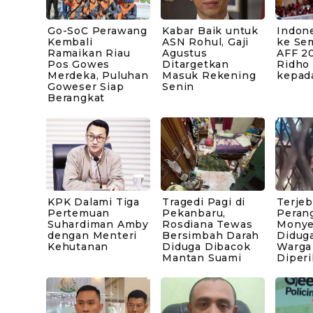
Go-SoC Perawang
Kabar Baik untuk
Indone
Kembali
ASN Rohul, Gaji
ke Sem
Ramaikan Riau
Agustus
AFF 20
Pos Gowes
Ditargetkan
Ridho
Merdeka, Puluhan
Masuk Rekening
kepad
Goweser Siap
Senin
Berangkat
KPK Dalami Tiga
Tragedi Pagi di
Terje
Pertemuan
Pekanbaru,
Peran
Suhardiman Amby
Rosdiana Tewas
Monye
dengan Menteri
Bersimbah Darah
Diduga
Kehutanan
Diduga Dibacok
Warga
Mantan Suami
Diperi