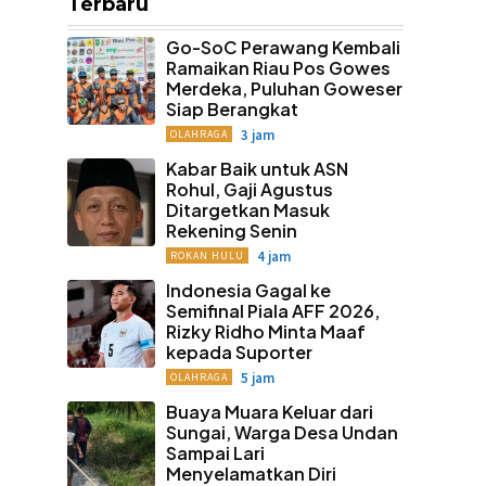
Terbaru
Go-SoC Perawang Kembali
Ramaikan Riau Pos Gowes
Merdeka, Puluhan Goweser
Siap Berangkat
3 jam
OLAHRAGA
Kabar Baik untuk ASN
Rohul, Gaji Agustus
Ditargetkan Masuk
Rekening Senin
4 jam
ROKAN HULU
Indonesia Gagal ke
Semifinal Piala AFF 2026,
Rizky Ridho Minta Maaf
kepada Suporter
5 jam
OLAHRAGA
Buaya Muara Keluar dari
Sungai, Warga Desa Undan
Sampai Lari
Menyelamatkan Diri