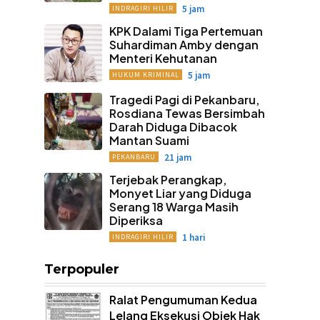
5 jam
INDRAGIRI HILIR
KPK Dalami Tiga Pertemuan
Suhardiman Amby dengan
Menteri Kehutanan
5 jam
HUKUM KRIMINAL
Tragedi Pagi di Pekanbaru,
Rosdiana Tewas Bersimbah
Darah Diduga Dibacok
Mantan Suami
21 jam
PEKANBARU
Terjebak Perangkap,
Monyet Liar yang Diduga
Serang 18 Warga Masih
Diperiksa
1 hari
INDRAGIRI HILIR
Terpopuler
Ralat Pengumuman Kedua
Lelang Eksekusi Objek Hak