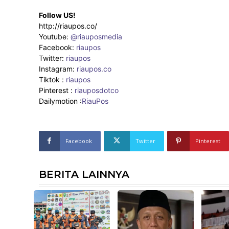
Follow US!
http://riaupos.co/
Youtube:
@riauposmedia
Facebook:
riaupos
Twitter:
riaupos
Instagram:
riaupos.co
Tiktok :
riaupos
Pinterest :
riauposdotco
Dailymotion :
RiauPos
Facebook
Twitter
Pinterest
BERITA LAINNYA