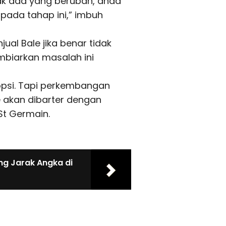
idak ada yang berubah, anda
pada tahap ini,” imbuh
al Bale jika benar tidak
biarkan masalah ini
 opsi. Tapi perkembangan
 akan dibarter dengan
St Germain.
ng Jarak Angka di