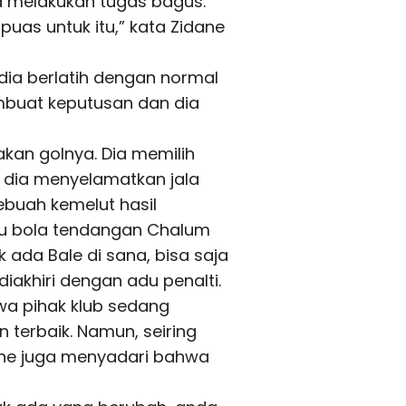
dia melakukan tugas bagus.
uas untuk itu,” kata Zidane
 dia berlatih dengan normal
buat keputusan dan dia
akan golnya. Dia memilih
a dia menyelamatkan jala
ebuah kemelut hasil
pu bola tendangan Chalum
 ada Bale di sana, bisa saja
iakhiri dengan adu penalti.
wa pihak klub sedang
 terbaik. Namun, seiring
dane juga menyadari bahwa