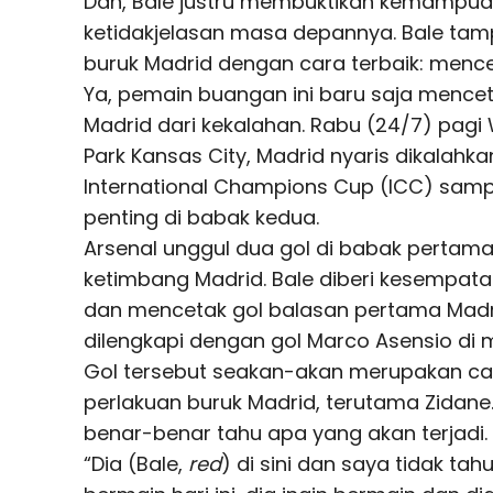
Dan, Bale justru membuktikan kemampua
ketidakjelasan masa depannya. Bale ta
buruk Madrid dengan cara terbaik: mence
Ya, pemain buangan ini baru saja menc
Madrid dari kekalahan. Rabu (24/7) pagi
Park Kansas City, Madrid nyaris dikalahka
International Champions Cup (ICC) samp
penting di babak kedua.
Arsenal unggul dua gol di babak pertam
ketimbang Madrid. Bale diberi kesempata
dan mencetak gol balasan pertama Madri
dilengkapi dengan gol Marco Asensio di m
Gol tersebut seakan-akan merupakan ca
perlakuan buruk Madrid, terutama Zidane
benar-benar tahu apa yang akan terjadi.
“Dia (Bale,
red
) di sini dan saya tidak tah