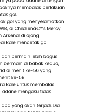
nnya pada Zidane di tengah
mpaknya membalas perlakuan
tak gol.
etak gol yang menyelamatkan
 WIB, di Childrenâ€™s Mercy
n Arsenal di ajang
ai Bale mencetak gol
a dan bermain lebih bagus
n bermain di babak kedua,
d di menit ke-56 yang
enit ke-59.
ra Bale untuk membalas
. Zidane mengaku tidak
u apa yang akan terjadi. Dia