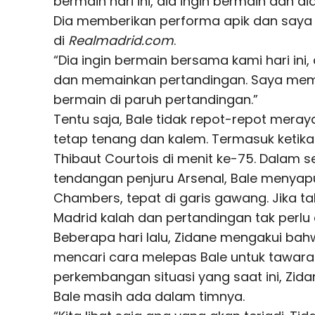
bermain hari ini, dia ingin bermain dan 
Dia memberikan performa apik dan saya p
di
Realmadrid.com
.
“Dia ingin bermain bersama kami hari ini,
dan memainkan pertandingan. Saya mem
bermain di paruh pertandingan.”
Tentu saja, Bale tidak repot-repot meray
tetap tenang dan kalem. Termasuk ketik
Thibaut Courtois di menit ke-75. Dalam s
tendangan penjuru Arsenal, Bale menya
Chambers, tepat di garis gawang. Jika tak
Madrid kalah dan pertandingan tak perlu d
Beberapa hari lalu, Zidane mengakui bah
mencari cara melepas Bale untuk tawaran
perkembangan situasi yang saat ini, Zi
Bale masih ada dalam timnya.