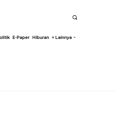
olitik
E-Paper
Hiburan
+ Lainnya