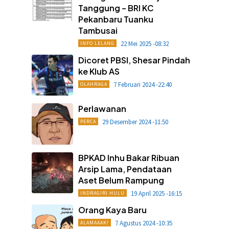
Tanggung – BRI KC
Pekanbaru Tuanku
Tambusai
22 Mei 2025 -08:32
INFO LELANG
Dicoret PBSI, Shesar Pindah
ke Klub AS
7 Februari 2024 -22:40
OLAHRAGA
Perlawanan
29 Desember 2024 -11:50
PERCA
BPKAD Inhu Bakar Ribuan
Arsip Lama, Pendataan
Aset Belum Rampung
19 April 2025 -16:15
INDRAGIRI HULU
Orang Kaya Baru
7 Agustus 2024 -10:35
ALAMAAAK!