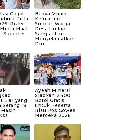
sia Gagal
Buaya Muara
ifinal Piala
Keluar dari
26, Rizky
Sungai, Warga
 Minta Maaf
Desa Undan
a Suporter
Sampai Lari
Menyelamatkan
Diri
bak
Ayeah Mineral
gkap,
Siapkan 2.400
t Liar yang
Botol Gratis
 Serang 18
untuk Peserta
 Masih
Riau Pos Gowes
ksa
Merdeka 2026