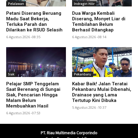
Pelalawan
Indragiri Hilir
Petani Diserang Beruang
Dua Warga Kembali
Madu Saat Bekerja,
Diserang, Monyet Liar di
Terluka Parah dan
Tembilahan Belum
Dilarikan ke RSUD Selasih
Berhasil Ditangkap
6 Agustus 2026 -08:35
6 Agustus 2026 -08:14
Siak
Pekanbaru
Pelajar SMP Tenggelam
Kabar Baik! Jalan Teratai
Saat Berenang di Sungai
Pekanbaru Mulai Dibenahi,
Siak, Pencarian Hingga
Drainase yang Lama
Malam Belum
Tertutup Kini Dibuka
Membuahkan Hasil
5 Agustus 2026 -10:37
6 Agustus 2026 -07:53
PT. Riau Multimedia Corporindo