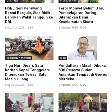
Olahraga
Indragiri Hilir
HSBL Seri Perawang
Teror Monyet Belum Usai,
Resmi Bergulir, Siak Bidik
Pembelajaran Daring
Lahirkan Wakil Tangguh ke
Diterapkan Demi
DBL
Keselamatan Siswa
6 Agustus 2026 -12:54
6 Agustus 2026 -12:38
Kepulauan Meranti
Riau
Tiga Hari Dicari, Satu
Pendaftaran Masih Dibuka,
Korban Kapal Tenggelam
830 Peserta Sudah
Ditemukan Tewas, Satu
Amankan Tempat di Gowes
Masih Hilang
Merdeka
6 Agustus 2026 -12:16
6 Agustus 2026 -12:00