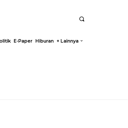
olitik
E-Paper
Hiburan
+ Lainnya