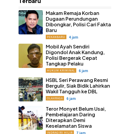
Terbaru
Makam Remaja Korban
Dugaan Perundungan
Dibongkar, Polisi Cari Fakta
Baru
4 jam
PEKANBARU
Mobil Ayah Sendiri
Digondol Anak Kandung,
Polisi Bergerak Cepat
Tangkap Pelaku
6 jam
HUKUM KRIMINAL
HSBL Seri Perawang Resmi
Bergulir, Siak Bidik Lahirkan
Wakil Tangguh ke DBL
6 jam
OLAHRAGA
Teror Monyet Belum Usai,
Pembelajaran Daring
Diterapkan Demi
Keselamatan Siswa
7 jam
INDRAGIRI HILIR