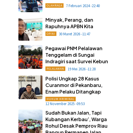
7 Februari 2024 -22:40
OLAHRAGA
Minyak, Perang, dan
Rapuhnya APBN Kita
30 Maret 2026 -11:47
OPINI
Pegawai PNM Pelalawan
Tenggelam di Sungai
Indragiri saat Survei Kebun
19 Mei 2026 -11:28
PELALAWAN
Polisi Ungkap 28 Kasus
Curanmor di Pekanbaru,
Enam Pelaku Ditangkap
HUKUM KRIMINAL
12 November 2025 -09:53
Sudah Bukan Jalan, Tapi
Kubangan Kerbau’, Warga
Rohul Desak Pemprov Riau
Bangun Permanen Jalan