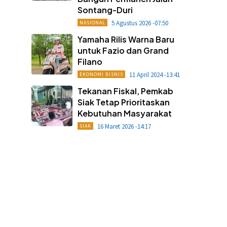
Sontang-Duri
5 Agustus 2026 -07:50
NASIONAL
Yamaha Rilis Warna Baru
untuk Fazio dan Grand
Filano
11 April 2024 -13:41
EKONOMI BISNIS
Tekanan Fiskal, Pemkab
Siak Tetap Prioritaskan
Kebutuhan Masyarakat
16 Maret 2026 -14:17
SIAK