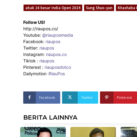
abak 16 besar India Open 2024
Sung Shuo-yun
Khashaba 
Follow US!
http://riaupos.co/
Youtube:
@riauposmedia
Facebook:
riaupos
Twitter:
riaupos
Instagram:
riaupos.co
Tiktok :
riaupos
Pinterest :
riauposdotco
Dailymotion :
RiauPos
Facebook
Twitter
Pinterest
BERITA LAINNYA