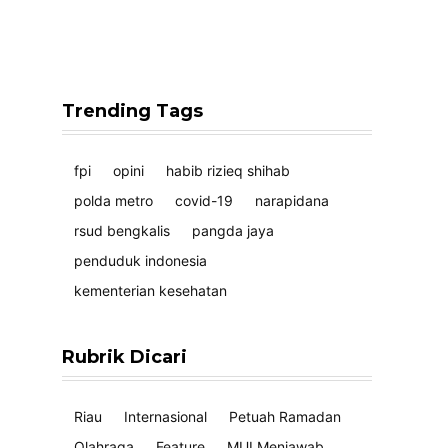
Trending Tags
fpi
opini
habib rizieq shihab
polda metro
covid-19
narapidana
rsud bengkalis
pangda jaya
penduduk indonesia
kementerian kesehatan
Rubrik Dicari
Riau
Internasional
Petuah Ramadan
Olahraga
Feature
MUI Menjawab