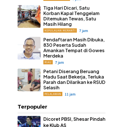
Tiga Hari Dicari, Satu
Korban Kapal Tenggelam
Ditemukan Tewas, Satu
Masih Hilang
7 jam
KEPULAUAN MERANTI
Pendaftaran Masih Dibuka,
830 Peserta Sudah
Amankan Tempat di Gowes
Merdeka
7 jam
RIAU
Petani Diserang Beruang
Madu Saat Bekerja, Terluka
Parah dan Dilarikan ke RSUD
Selasih
11 jam
PELALAWAN
Terpopuler
Dicoret PBSI, Shesar Pindah
ke Klub AS