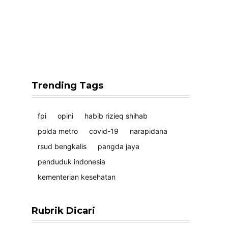
Trending Tags
fpi
opini
habib rizieq shihab
polda metro
covid-19
narapidana
rsud bengkalis
pangda jaya
penduduk indonesia
kementerian kesehatan
Rubrik Dicari