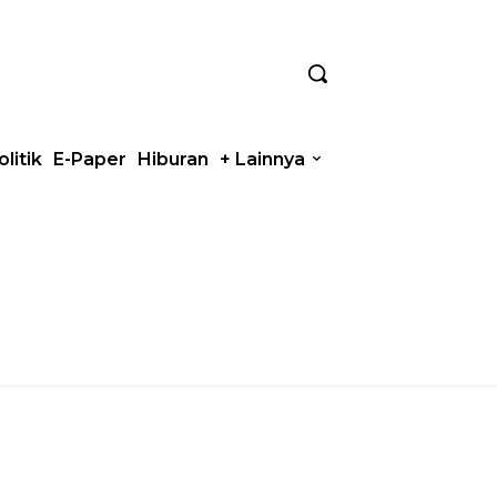
olitik
E-Paper
Hiburan
+ Lainnya