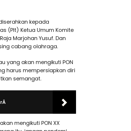
a diserahkan kepada
gas (Plt) Ketua Umum Komite
 Raja Marjohan Yusuf. Dan
sing cabang olahraga.
au yang akan mengikuti PON
ng harus mempersiapkan diri
atkan semangat.
orÂ
 akan mengikuti PON XX