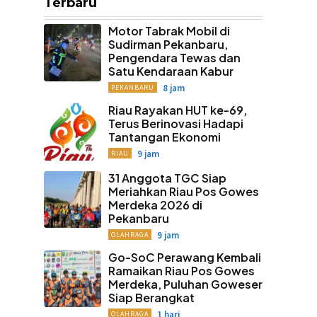
Terbaru
Motor Tabrak Mobil di
Sudirman Pekanbaru,
Pengendara Tewas dan
Satu Kendaraan Kabur
8 jam
PEKANBARU
Riau Rayakan HUT ke-69,
Terus Berinovasi Hadapi
Tantangan Ekonomi
9 jam
RIAU
31 Anggota TGC Siap
Meriahkan Riau Pos Gowes
Merdeka 2026 di
Pekanbaru
9 jam
OLAHRAGA
Go-SoC Perawang Kembali
Ramaikan Riau Pos Gowes
Merdeka, Puluhan Goweser
Siap Berangkat
1 hari
OLAHRAGA