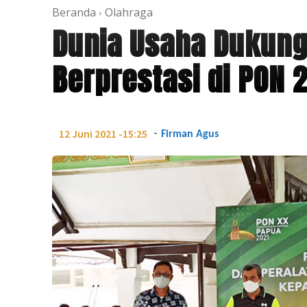
Beranda
Olahraga
Dunia Usaha Dukung
Berprestasi di PON 
-
12 Juni 2021 -15:25
Firman Agus