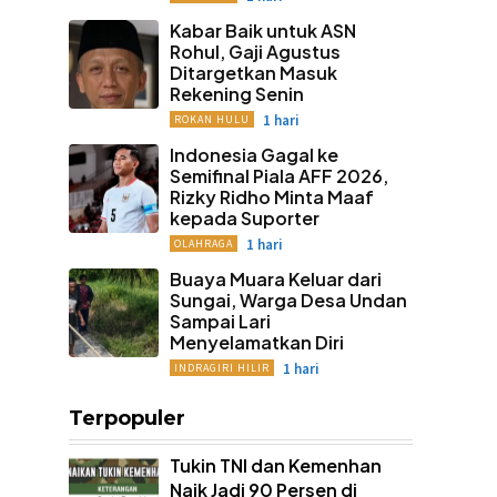
Kabar Baik untuk ASN
Rohul, Gaji Agustus
Ditargetkan Masuk
Rekening Senin
1 hari
ROKAN HULU
Indonesia Gagal ke
Semifinal Piala AFF 2026,
Rizky Ridho Minta Maaf
kepada Suporter
1 hari
OLAHRAGA
Buaya Muara Keluar dari
Sungai, Warga Desa Undan
Sampai Lari
Menyelamatkan Diri
1 hari
INDRAGIRI HILIR
Terpopuler
Tukin TNI dan Kemenhan
Naik Jadi 90 Persen di