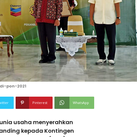
di-pon-2021
witter
Pinterest
WhatsApp
dunia usaha menyerahkan
tanding kepada Kontingen