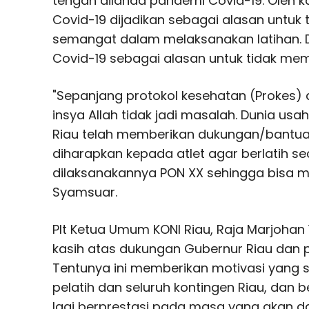
tengah dilanda pandemi Covid-19. Oleh k
Covid-19 dijadikan sebagai alasan untuk
semangat dalam melaksanakan latihan. 
Covid-19 sebagai alasan untuk tidak mem
"Sepanjang protokol kesehatan (Prokes) 
insya Allah tidak jadi masalah. Dunia us
Riau telah memberikan dukungan/bantuan
diharapkan kepada atlet agar berlatih s
dilaksanakannya PON XX sehingga bisa me
Syamsuar.
Plt Ketua Umum KONI Riau, Raja Marjoha
kasih atas dukungan Gubernur Riau dan p
Tentunya ini memberikan motivasi yang s
pelatih dan seluruh kontingen Riau, dan b
lagi berprestasi pada masa yang akan d