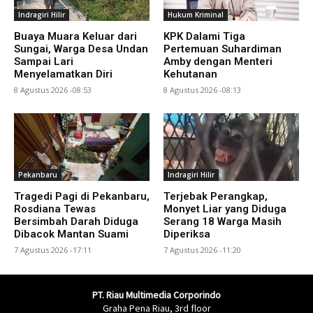
Indragiri Hilir
Hukum Kriminal
Buaya Muara Keluar dari
KPK Dalami Tiga
Sungai, Warga Desa Undan
Pertemuan Suhardiman
Sampai Lari
Amby dengan Menteri
Menyelamatkan Diri
Kehutanan
8 Agustus 2026 -08:53
8 Agustus 2026 -08:13
Pekanbaru
Indragiri Hilir
Tragedi Pagi di Pekanbaru,
Terjebak Perangkap,
Rosdiana Tewas
Monyet Liar yang Diduga
Bersimbah Darah Diduga
Serang 18 Warga Masih
Dibacok Mantan Suami
Diperiksa
7 Agustus 2026 -17:11
7 Agustus 2026 -11:20
PT. Riau Multimedia Corporindo
Graha Pena Riau, 3rd floor