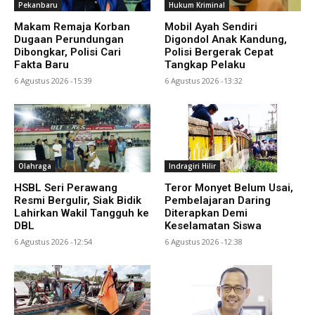
Pekanbaru
Hukum Kriminal
Makam Remaja Korban
Mobil Ayah Sendiri
Dugaan Perundungan
Digondol Anak Kandung,
Dibongkar, Polisi Cari
Polisi Bergerak Cepat
Fakta Baru
Tangkap Pelaku
6 Agustus 2026 -15:39
6 Agustus 2026 -13:32
Olahraga
Indragiri Hilir
HSBL Seri Perawang
Teror Monyet Belum Usai,
Resmi Bergulir, Siak Bidik
Pembelajaran Daring
Lahirkan Wakil Tangguh ke
Diterapkan Demi
DBL
Keselamatan Siswa
6 Agustus 2026 -12:54
6 Agustus 2026 -12:38