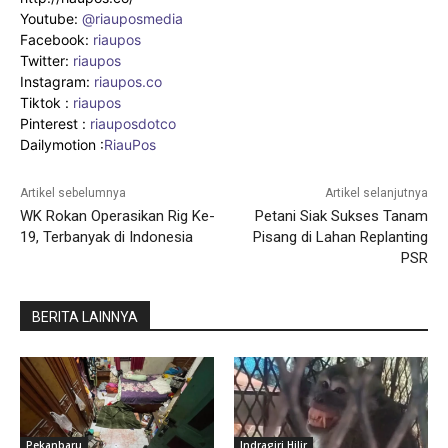
Youtube:
@riauposmedia
Facebook:
riaupos
Twitter:
riaupos
Instagram:
riaupos.co
Tiktok :
riaupos
Pinterest :
riauposdotco
Dailymotion :
RiauPos
Artikel sebelumnya
Artikel selanjutnya
WK Rokan Operasikan Rig Ke-
Petani Siak Sukses Tanam
19, Terbanyak di Indonesia
Pisang di Lahan Replanting
PSR
BERITA LAINNYA
Pekanbaru
Indragiri Hilir