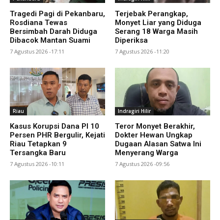
Tragedi Pagi di Pekanbaru,
Terjebak Perangkap,
Rosdiana Tewas
Monyet Liar yang Diduga
Bersimbah Darah Diduga
Serang 18 Warga Masih
Dibacok Mantan Suami
Diperiksa
7 Agustus 2026 -17:11
7 Agustus 2026 -11:20
Riau
Indragiri Hilir
Kasus Korupsi Dana PI 10
Teror Monyet Berakhir,
Persen PHR Bergulir, Kejati
Dokter Hewan Ungkap
Riau Tetapkan 9
Dugaan Alasan Satwa Ini
Tersangka Baru
Menyerang Warga
7 Agustus 2026 -10:11
7 Agustus 2026 -09:56