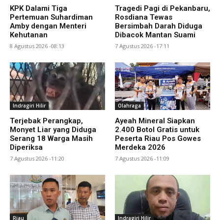
KPK Dalami Tiga
Tragedi Pagi di Pekanbaru,
Pertemuan Suhardiman
Rosdiana Tewas
Amby dengan Menteri
Bersimbah Darah Diduga
Kehutanan
Dibacok Mantan Suami
8 Agustus 2026 -08:13
7 Agustus 2026 -17:11
Indragiri Hilir
Olahraga
Terjebak Perangkap,
Ayeah Mineral Siapkan
Monyet Liar yang Diduga
2.400 Botol Gratis untuk
Serang 18 Warga Masih
Peserta Riau Pos Gowes
Diperiksa
Merdeka 2026
7 Agustus 2026 -11:20
7 Agustus 2026 -11:09
Riau
Indragiri Hilir