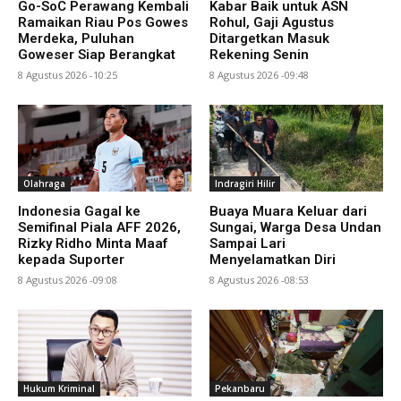
Go-SoC Perawang Kembali
Kabar Baik untuk ASN
Ramaikan Riau Pos Gowes
Rohul, Gaji Agustus
Merdeka, Puluhan
Ditargetkan Masuk
Goweser Siap Berangkat
Rekening Senin
8 Agustus 2026 -10:25
8 Agustus 2026 -09:48
Olahraga
Indragiri Hilir
Indonesia Gagal ke
Buaya Muara Keluar dari
Semifinal Piala AFF 2026,
Sungai, Warga Desa Undan
Rizky Ridho Minta Maaf
Sampai Lari
kepada Suporter
Menyelamatkan Diri
8 Agustus 2026 -09:08
8 Agustus 2026 -08:53
Hukum Kriminal
Pekanbaru