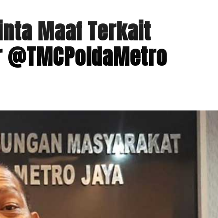
nta Maaf Terkait
er @TMCPoldaMetro