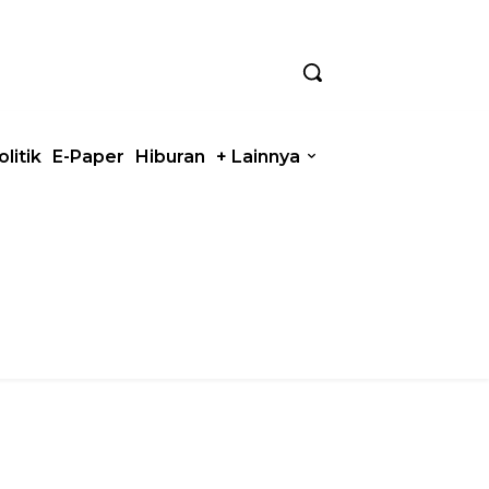
olitik
E-Paper
Hiburan
+ Lainnya