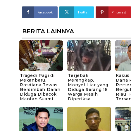
Facebook
Twitter
Pinterest
BERITA LAINNYA
Tragedi Pagi di
Terjebak
Kasus
Pekanbaru,
Perangkap,
Dana P
Rosdiana Tewas
Monyet Liar yang
Perse
Bersimbah Darah
Diduga Serang 18
Bergul
Diduga Dibacok
Warga Masih
Riau 
Mantan Suami
Diperiksa
Tersa