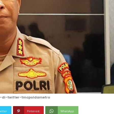
-di-twitter-tmcpoldametro
witter
Pinterest
WhatsApp