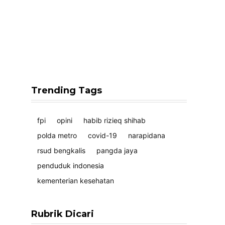
Trending Tags
fpi
opini
habib rizieq shihab
polda metro
covid-19
narapidana
rsud bengkalis
pangda jaya
penduduk indonesia
kementerian kesehatan
Rubrik Dicari