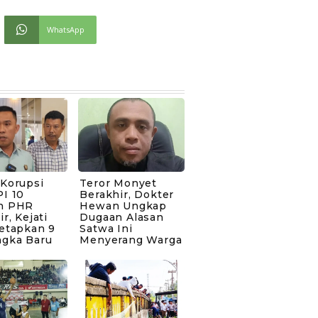
WhatsApp
 Korupsi
Teror Monyet
I 10
Berakhir, Dokter
n PHR
Hewan Ungkap
ir, Kejati
Dugaan Alasan
Tetapkan 9
Satwa Ini
ngka Baru
Menyerang Warga