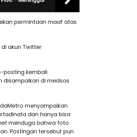
f Piâ€™ Meninggal
paikan permintaan maaf atas
di akun Twitter
-posting kembali
 disampaikan di medsos
oldaMetro menyampaikan
Martadinata dan hanya bisa
anet menduga bahwa foto
an. Postingan tersebut pun