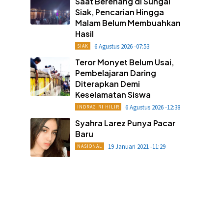
Saat Berenang di Sungai
Siak, Pencarian Hingga
Malam Belum Membuahkan
Hasil
6 Agustus 2026 -07:53
SIAK
Teror Monyet Belum Usai,
Pembelajaran Daring
Diterapkan Demi
Keselamatan Siswa
6 Agustus 2026 -12:38
INDRAGIRI HILIR
Syahra Larez Punya Pacar
Baru
19 Januari 2021 -11:29
NASIONAL