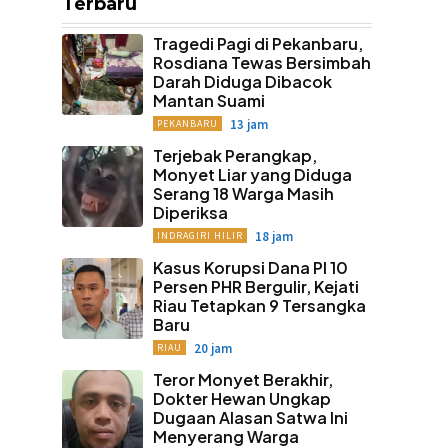
Terbaru
Tragedi Pagi di Pekanbaru,
Rosdiana Tewas Bersimbah
Darah Diduga Dibacok
Mantan Suami
13 jam
PEKANBARU
Terjebak Perangkap,
Monyet Liar yang Diduga
Serang 18 Warga Masih
Diperiksa
18 jam
INDRAGIRI HILIR
Kasus Korupsi Dana PI 10
Persen PHR Bergulir, Kejati
Riau Tetapkan 9 Tersangka
Baru
20 jam
RIAU
Teror Monyet Berakhir,
Dokter Hewan Ungkap
Dugaan Alasan Satwa Ini
Menyerang Warga