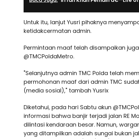
Baca Juga:
Irrfan Khan Pemain â€™Life o
Untuk itu, lanjut Yusri pihaknya menyam
ketidakcermatan admin.
Permintaan maaf telah disampaikan juga 
@TMCPoldaMetro.
"Selanjutnya admin TMC Polda telah mem
permohonan maaf dari admin TMC sudah
(media sosial)," tambah Yusrix
Diketahui, pada hari Sabtu akun @TMCP
informasi bahwa banjir terjadi jalan RE 
dilintasi kendaraan besar. Namun, warg
yang ditampilkan adalah sungai bukan jal