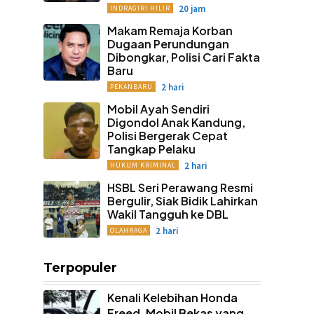
20 jam
INDRAGIRI HILIR
Makam Remaja Korban
Dugaan Perundungan
Dibongkar, Polisi Cari Fakta
Baru
2 hari
PEKANBARU
Mobil Ayah Sendiri
Digondol Anak Kandung,
Polisi Bergerak Cepat
Tangkap Pelaku
2 hari
HUKUM KRIMINAL
HSBL Seri Perawang Resmi
Bergulir, Siak Bidik Lahirkan
Wakil Tangguh ke DBL
2 hari
OLAHRAGA
Terpopuler
Kenali Kelebihan Honda
Freed, Mobil Bekas yang